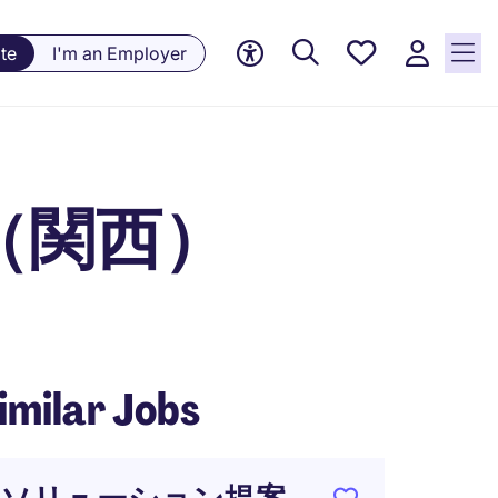
Saved
te
I'm an Employer
jobs, 0
currently
saved
jobs
（関西）
imilar Jobs