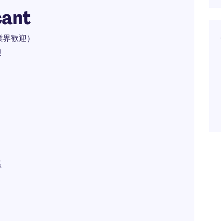
cant
業界歓迎）
迎
系