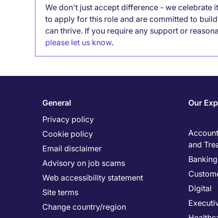
We don't just accept difference - we celebrate 
to apply for this role and are committed to bui
can thrive. If you require any support or reason
please let us know
.
General
Our Exp
Privacy policy
Accounti
Cookie policy
and Tre
Email disclaimer
Banking 
Advisory on job scams
Custome
Web accessibility statement
Digital
Site terms
Executi
Change country/region
Healthc