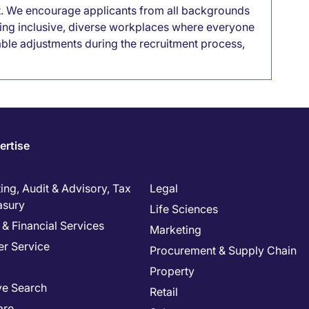
it. We encourage applicants from all backgrounds
lding inclusive, diverse workplaces where everyone
able adjustments during the recruitment process,
ertise
ng, Audit & Advisory, Tax
Legal
asury
Life Sciences
& Financial Services
Marketing
r Service
Procurement & Supply Chain
Property
ve Search
Retail
are