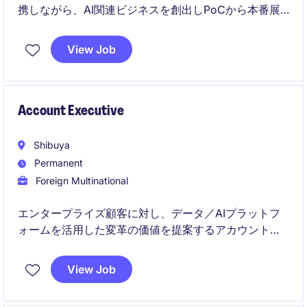
携しながら、AI関連ビジネスを創出しPoCから本番展
開まで推進するエコシステム中心の役割です。
View Job
また、OEMやシステムインテグレーターなどとの協業
を通じて、スケーラブルなGo-to-Market戦略や再現性
のあるビジネスモデルの構築を担います。
Account Executive
Shibuya
Permanent
Foreign Multinational
エンタープライズ顧客に対し、データ／AIプラットフ
ォームを活用した変革の価値を提案するアカウントエ
グゼクティブポジションです。
View Job
顧客の構想段階から導入・拡大まで、営業プロセス全
体を主体的にリードします。