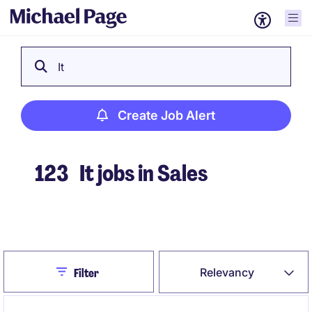
It
Create Job Alert
123
It jobs in Sales
Create Job Alert
Close
Relevancy
Filter