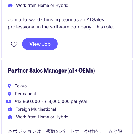
Work from Home or Hybrid
Join a forward-thinking team as an AI Sales
professional in the software company. This role
offers a chance to drive innovative solutions and
deliver exceptional results in a Tokyo-based
View Job
environment.
Partner Sales Manager (ai + OEMs)
Tokyo
Permanent
¥13,860,000 - ¥18,000,000 per year
Foreign Multinational
Work from Home or Hybrid
本ポジションは、複数のパートナーや社内チームと連