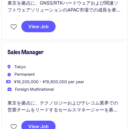
東京を拠点に、GNSS/RTKハードウェアおよび関連ソ
フトウェアソリューションのAPAC市場での成長を牽引
するSales Executiveポジションです。新規顧客開拓、
パートナー連携、ソリューション提案を通じて、測
View Job
量・建設・インフラ・農業・公共安全などの領域にお
ける売上拡大を担っていただきます。
Sales Manager
Tokyo
Permanent
¥16,200,000 - ¥19,800,000 per year
Foreign Multinational
東京を拠点に、テクノロジーおよびテレコム業界での
営業チームをリードするセールスマネージャーを募集
します。このポジションでは、売上目標達成のための
戦略立案と実行を主導し、重要な顧客との関係構築を
View Job