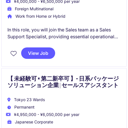
¥4,000,000 - ¥6,500,000 per year
Foreign Multinational
Work from Home or Hybrid
In this role, you will join the Sales team as a Sales
Support Specialist, providing essential operational
and administrative support to ensure smooth sales
processes and excellent customer service.
View Job
This position is ideal for someone who enjoys
structured operational work, strong coordination
responsibilities, and working in an international
【 未経験可 × 第二新卒可 】- 日系パッケージ
ソリューション企業 | セールスアシスタント
business setting.
Tokyo 23 Wards
Permanent
¥4,950,000 - ¥6,050,000 per year
Japanese Corporate