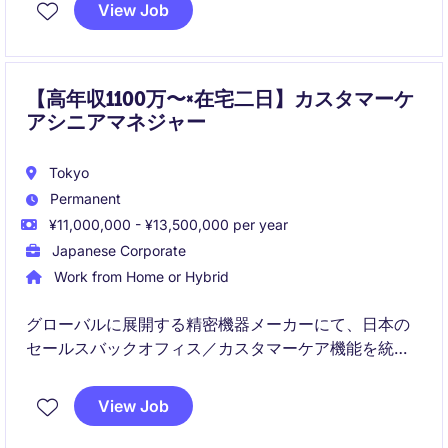
ながら、グローバル環境でキャリアを築いていただけ
View Job
ます。
【高年収1100万〜×在宅二日】カスタマーケ
アシニアマネジャー
Tokyo
Permanent
¥11,000,000 - ¥13,500,000 per year
Japanese Corporate
Work from Home or Hybrid
グローバルに展開する精密機器メーカーにて、日本の
セールスバックオフィス／カスタマーケア機能を統括
し、KPI管理・BPR・DX推進を通じて営業生産性と顧
客サービス品質の向上を担うポジションです。
View Job
受注から出荷までのリードタイム短縮、属人化業務の
標準化、組織体制の最適化などに適した役割です。