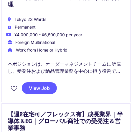
理
Tokyo 23 Wards
Permanent
¥4,000,000 - ¥6,500,000 per year
Foreign Multinational
Work from Home or Hybrid
本ポジションは、オーダーマネジメントチームに所属
し、受発注および納品管理業務を中心に担う役割で
す。少人数体制の中で、営業・調達・物流など複数部
門と連携しながら、業務の正確性とスピードの両立が
View Job
求められるポジションとなります。安定した環境の中
で、業務オペレーションスキルを着実に高められる点
が特徴です。
【週2在宅可／フレックス有】成長業界｜半
導体＆EC｜グローバル商社での受発注＆営
業事務