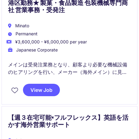
書き・会話スキルが求められます。
港区勤務★ 製菓・食品製造 包装機械専門商
社 営業事務・受発注
Minato
Permanent
¥3,600,000 - ¥6,000,000 per year
Japanese Corporate
メインは受発注業務となり、顧客より必要な機械設備
のヒアリングを行い、メーカー（海外メイン）に見積
依頼、日本語に変換をしてお客様に提出をする一連の
流れになります。
View Job
エンドユーザーとのお打ち合わせに参加いただき、日
本語で議事録を取るなど、営業のサポートも一部行っ
ていただきます。
【週３在宅可能×フルフレックス】英語を活
かす海外営業サポート