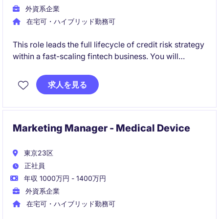
外資系企業
在宅可・ハイブリッド勤務可
This role leads the full lifecycle of credit risk strategy
within a fast-scaling fintech business. You will
translate data insights into decision frameworks that
directly impact growth, profitability, and customer
求人を見る
experience.
Marketing Manager - Medical Device
東京23区
正社員
年収 1000万円 - 1400万円
外資系企業
在宅可・ハイブリッド勤務可