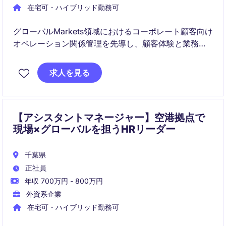
在宅可・ハイブリッド勤務可
グローバルMarkets領域におけるコーポレート顧客向け
オペレーション関係管理を先導し、顧客体験と業務効
率の向上を推進するポジションです。社内外のステー
クホルダーと連携し、戦略的な顧客エンゲージメント
求人を見る
とプロセス標準化を主導します。
【アシスタントマネージャー】空港拠点で
現場×グローバルを担うHRリーダー
千葉県
正社員
年収 700万円 - 800万円
外資系企業
在宅可・ハイブリッド勤務可