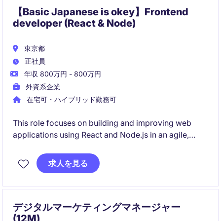
【Basic Japanese is okey】Frontend
developer (React & Node)
東京都
正社員
年収 800万円 - 800万円
外資系企業
在宅可・ハイブリッド勤務可
This role focuses on building and improving web
applications using React and Node.js in an agile,
cross-functional environment. You will contribute
across the full stack, helping design scalable
求人を見る
solutions and deliver high-quality user experiences.
デジタルマーケティングマネージャー
(12M)