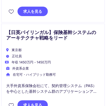
かしながら、国内外のステークホルダーと連携してEC
ビジネスの成長を支援するポジションです
求人を見る
【日英バイリンガル】保険基幹システムの
アーキテクチャ戦略をリード
東京都
正社員
年収 1450万円 - 1450万円
外資系企業
在宅可・ハイブリッド勤務可
大手外資系保険会社にて、契約管理システム（PAS）
を中心とした基幹システム群のアプリケーションアー
キテクチャ設計・品質向上を担うポジションです。シ
ステム全体を俯瞰しながら、開発環境・本番環境の最
求人を見る