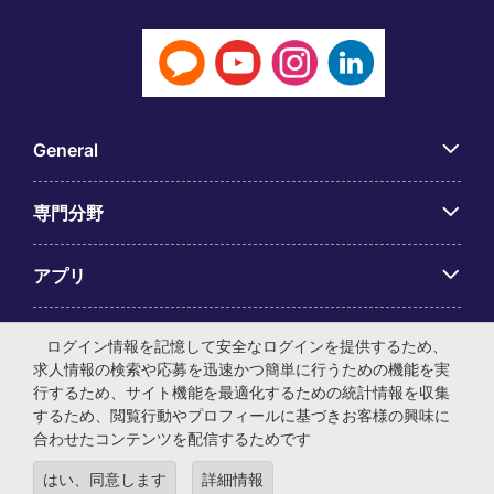
General
専門分野
アプリ
Employer Centre
ログイン情報を記憶して安全なログインを提供するため、
求人情報の検索や応募を迅速かつ簡単に行うための機能を実
行するため、サイト機能を最適化するための統計情報を収集
するため、閲覧行動やプロフィールに基づきお客様の興味に
合わせたコンテンツを配信するためです
© マイケル・ペイジ・インターナショナル・ジャパン株式会
はい、同意します
詳細情報
社 法人番号：0104-01-043253 本社所在地：〒105-0001 東