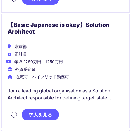
適化、システム連携強化、長期的な拡張性を見据えた
ソリューション提案を推進いただきます。
【Basic Japanese is okey】Solution
Architect
東京都
正社員
年収 1250万円 - 1250万円
外資系企業
在宅可・ハイブリッド勤務可
Join a leading global organisation as a Solution
Architect responsible for defining target-state
architecture, technology strategy, and transformation
roadmaps. This role goes beyond technical design,
求人を見る
requiring close partnership with business
stakeholders to drive enterprise-wide modernization