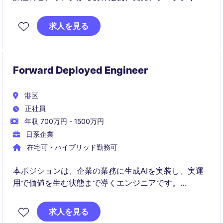
までを担います。
求人を見る
経営陣と共に戦略を描き、実行と改善を繰り返しなが
ら、大規模な事業成長を技術面から牽引します。
Forward Deployed Engineer
港区
正社員
年収 700万円 - 1500万円
日系企業
在宅可・ハイブリッド勤務可
本ポジションは、企業の業務に生成AIを実装し、実運
用で価値を生む状態まで導くエンジニアです。
顧客ごとの業務フローや対話構造を理解した上で設
計・開発を行い、その知見をプロダクトの汎用化・
求人を見る
SaaS化へとつなげていきます。