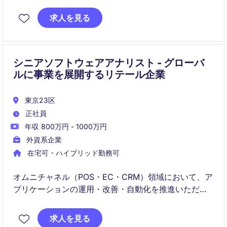
だきます。効率的で成功するプロジェクト運営を通じ
て、技術分野の成長に貢献する重要なポジションで
求人を見る
す。
シニアソフトウェアアナリスト - グローバ
ルに事業を展開するリテール企業
東京23区
正社員
年収 800万円 - 1000万円
外資系企業
在宅可・ハイブリッド勤務可
オムニチャネル（POS・EC・CRM）領域において、ア
プリケーションの運用・改善・自動化を推進いただく
ポジションです。
求人を見る
DevOpsの考え方に基づき、テスト戦略・ベンダー管