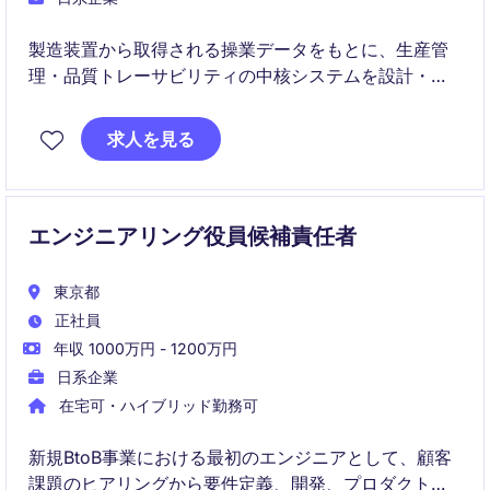
製造装置から取得される操業データをもとに、生産管
理・品質トレーサビリティの中核システムを設計・リ
ードするポジションです。
求人を見る
手を動かす実装だけでなく、事業要件を技術に翻訳
し、将来の事業拡張を見据えたアーキテクチャ設計を
担っていただきます。
エンジニアリング役員候補責任者
東京都
正社員
年収 1000万円 - 1200万円
日系企業
在宅可・ハイブリッド勤務可
新規BtoB事業における最初のエンジニアとして、顧客
課題のヒアリングから要件定義、開発、プロダクト化