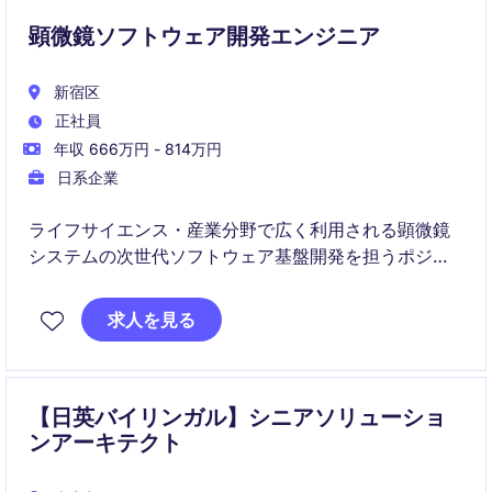
and long-term strategic change.
顕微鏡ソフトウェア開発エンジニア
新宿区
正社員
年収 666万円 - 814万円
日系企業
ライフサイエンス・産業分野で広く利用される顕微鏡
システムの次世代ソフトウェア基盤開発を担うポジシ
ョンです。日本とドイツのエンジニアによるグローバ
ルなスクラムチームで、既存資産のモダナイゼーショ
求人を見る
ンと新たな共通プラットフォーム構築に携わります。
【日英バイリンガル】シニアソリューショ
ンアーキテクト