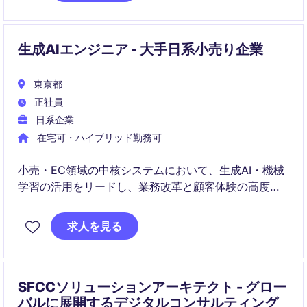
理・業務効率化をリードしていただきます。
生成AIエンジニア - 大手日系小売り企業
東京都
正社員
日系企業
在宅可・ハイブリッド勤務可
小売・EC領域の中核システムにおいて、生成AI・機械
学習の活用をリードし、業務改革と顧客体験の高度化
を推進します。事業部門と密に連携し、PoCから本番
運用までを一貫して担い、グローバルにスケールする
求人を見る
ソリューションを実現します。
SFCCソリューションアーキテクト - グロー
バルに展開するデジタルコンサルティング