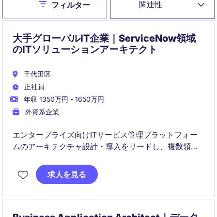
Close
関連性
フィルター
大手グローバルIT企業｜ServiceNow領域
のITソリューションアーキテクト
千代田区
正社員
年収 1350万円 - 1650万円
外資系企業
エンタープライズ向けITサービス管理プラットフォー
ムのアーキテクチャ設計・導入をリードし、複数領域
にまたがる技術戦略を統括します。
求人を見る
プリセールスからデリバリーまで関与し、スケーラブ
ルかつ高品質なソリューションの実現を推進します。