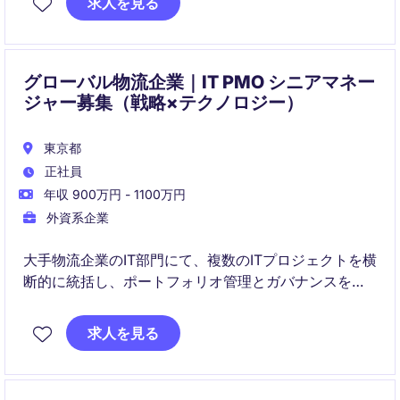
求人を見る
業務課題の解決、システム導入、サービス品質向上を
推進し、ビジネス価値の最大化に貢献します。
グローバル物流企業｜IT PMO シニアマネー
ジャー募集（戦略×テクノロジー）
東京都
正社員
年収 900万円 - 1100万円
外資系企業
大手物流企業のIT部門にて、複数のITプロジェクトを横
断的に統括し、ポートフォリオ管理とガバナンスを担
います。
求人を見る
物流×ITの戦略的パートナーとして、新規ビジネス立ち
上げや基幹システム導入をリードします。