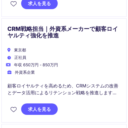
求人を見る
手を動かす実装だけでなく、事業要件を技術に翻訳
し、将来の事業拡張を見据えたアーキテクチャ設計を
担っていただきます。
CRM戦略担当｜外資系メーカーで顧客ロイ
ヤルティ強化を推進
東京都
正社員
年収 650万円 - 850万円
外資系企業
顧客ロイヤルティを高めるため、CRMシステムの改善
とデータ活用によるリテンション戦略を推進します。
Salesforceを含むプラットフォームの運用最適化を通
じて、再購買・契約更新機会を最大化します。
求人を見る