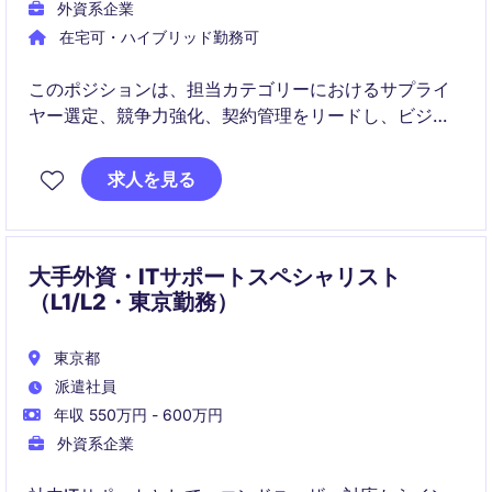
外資系企業
在宅可・ハイブリッド勤務可
このポジションは、担当カテゴリーにおけるサプライ
ヤー選定、競争力強化、契約管理をリードし、ビジネ
スの成長を支える戦略的カテゴリー管理を担います。
市場動向の分析からRFI/RFPの推進、サプライヤー関係
求人を見る
の最適化まで、調達領域で幅広い裁量を発揮できる役
割です。
大手外資・ITサポートスペシャリスト
（L1/L2・東京勤務）
東京都
派遣社員
年収 550万円 - 600万円
外資系企業