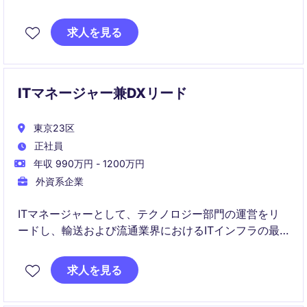
ョン提供を担当していただきます。金融サービス業界
における専門知識を活かし、革新的なデジタル変革を
求人を見る
リードする役割です。
ITマネージャー兼DXリード
東京23区
正社員
年収 990万円 - 1200万円
外資系企業
ITマネージャーとして、テクノロジー部門の運営をリ
ードし、輸送および流通業界におけるITインフラの最
適化を担当します。システムの効率化と安定性を実現
し、業務の円滑な遂行をサポートします。
求人を見る