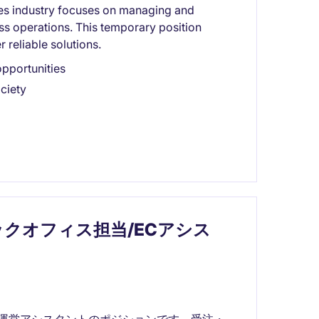
ices industry focuses on managing and
ss operations. This temporary position
r reliable solutions.
opportunities
ciety
クオフィス担当/ECアシス