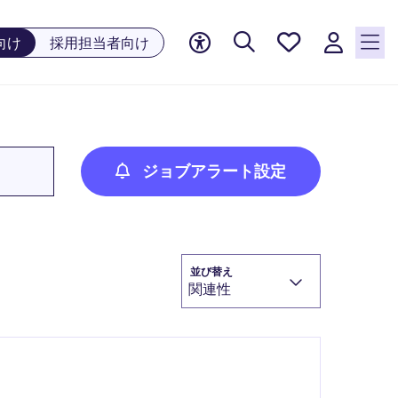
お気に
向け
採用担当者向け
入り, 0
件の求
人が気
になる
リスト
に保存
ジョブアラート設定
されて
います
並び替え
関連性