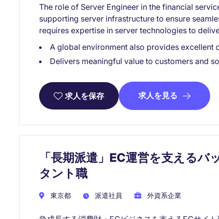
The role of Server Engineer in the financial serv
supporting server infrastructure to ensure seamle
requires expertise in server technologies to delive
A global environment also provides excellent 
Delivers meaningful value to customers and so
求人を見る
求人を保存
「長期派遣」EC運営を支えるバッ
タント職
東京都
派遣社員
外資系企業