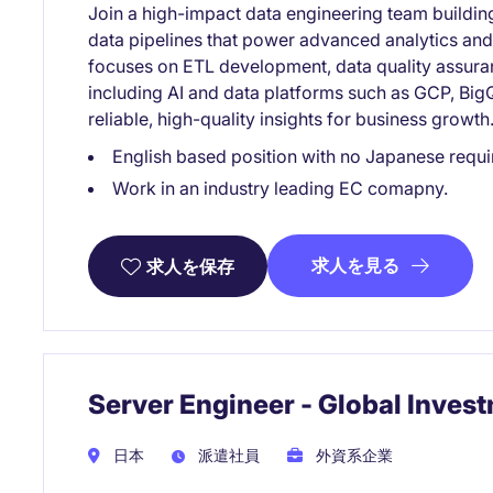
Join a high-impact data engineering team buildi
data pipelines that power advanced analytics and
focuses on ETL development, data quality assura
including AI and data platforms such as GCP, BigQ
reliable, high-quality insights for business growth
English based position with no Japanese requi
Work in an industry leading EC comapny.
求人を見る
求人を保存
Server Engineer - Global Inves
日本
派遣社員
外資系企業