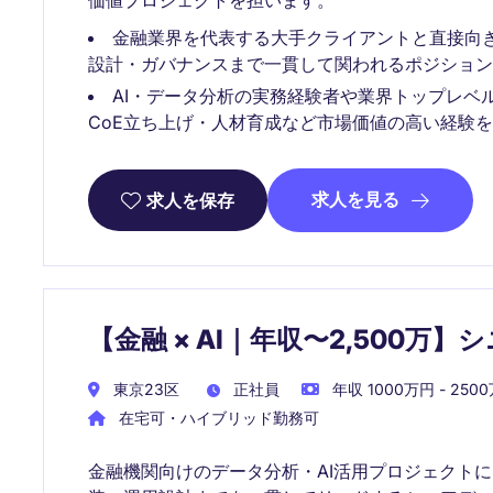
価値プロジェクトを担います。
金融業界を代表する大手クライアントと直接向き
設計・ガバナンスまで一貫して関われるポジション
AI・データ分析の実務経験者や業界トップレベ
CoE立ち上げ・人材育成など市場価値の高い経験
求人を見る
求人を保存
【金融 × AI｜年収〜2,500
東京23区
正社員
年収 1000万円 - 250
在宅可・ハイブリッド勤務可
金融機関向けのデータ分析・AI活用プロジェクト