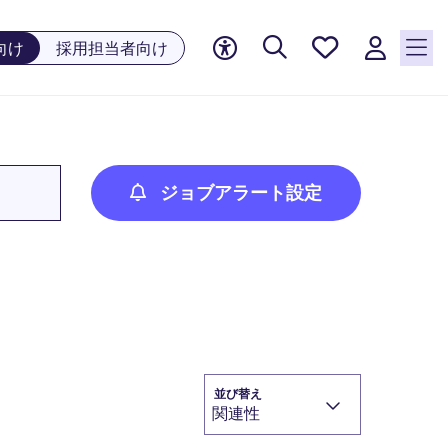
お気に
向け
採用担当者向け
入り, 0
件の求
人が気
になる
リスト
に保存
ジョブアラート設定
されて
います
並び替え
関連性