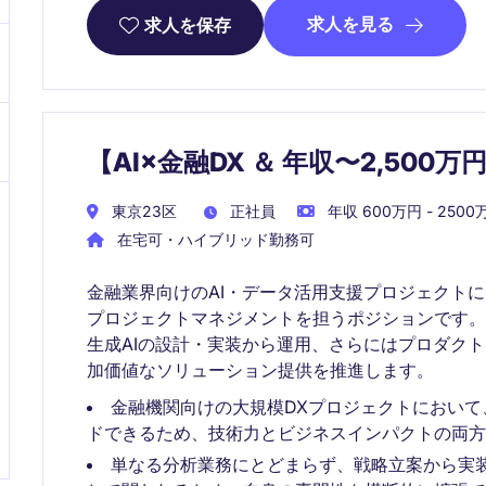
求人を見る
求人を保存
【AI×金融DX ＆ 年収〜2,50
東京23区
正社員
年収 600万円 - 2500
在宅可・ハイブリッド勤務可
金融業界向けのAI・データ活用支援プロジェクトに
プロジェクトマネジメントを担うポジションです。
生成AIの設計・実装から運用、さらにはプロダク
加価値なソリューション提供を推進します。
金融機関向けの大規模DXプロジェクトにおいて、
ドできるため、技術力とビジネスインパクトの両方
単なる分析業務にとどまらず、戦略立案から実