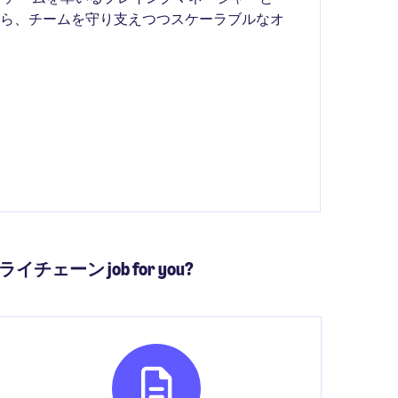
がら、チームを守り支えつつスケーラブルなオ
）
サプライチェーン job for you?