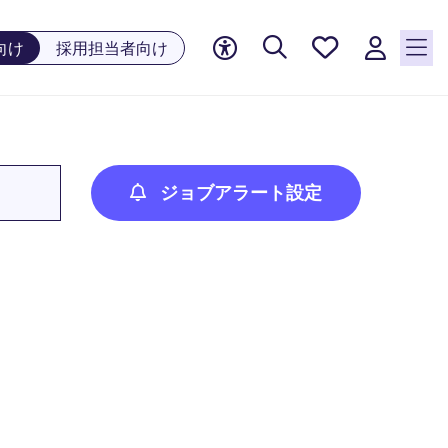
お気に
向け
採用担当者向け
入り, 0
件の求
人が気
になる
リスト
に保存
ジョブアラート設定
されて
います