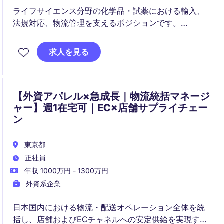
ライフサイエンス分野の化学品・試薬における輸入、
法規対応、物流管理を支えるポジションです。
少数精鋭の環境で、サプライチェーン全体に関わりな
求人を見る
がら将来の専門人材として成長できる機会がありま
す。
【外資アパレル×急成長｜物流統括マネージ
ャー】週1在宅可｜EC×店舗サプライチェー
ン
東京都
正社員
年収 1000万円 - 1300万円
外資系企業
日本国内における物流・配送オペレーション全体を統
括し、店舗およびECチャネルへの安定供給を実現する