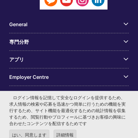
General
専門分野
アプリ
Employer Centre
ログイン情報を記憶して安全なログインを提供するため、
求人情報の検索や応募を迅速かつ簡単に行うための機能を実
行するため、サイト機能を最適化するための統計情報を収集
© マイケル・ペイジ・インターナショナル・ジャパン株式会
するため、閲覧行動やプロフィールに基づきお客様の興味に
社 法人番号：0104-01-043253 本社所在地：〒105-0001 東
合わせたコンテンツを配信するためです
京都港区虎ノ門4-3-13 ヒューリック神谷町ビル6階 有料職業
紹介事業許可番号：13-ユ-040405 ／ 労働者派遣事業許可番
はい、同意します
詳細情報