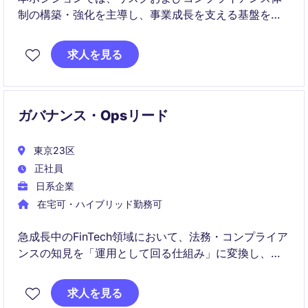
制の構築・強化を主導し、事業成長を支える基盤を整
備していただきます。
求人を見る
規制対応からリスク管理、組織への浸透まで幅広く担
当し、企業の持続的成長に貢献する役割です。
ガバナンス・Opsリード
東京23区
正社員
日系企業
在宅可・ハイブリッド勤務可
急成長中のFinTech領域において、法務・コンプライア
ンスの知見を「運用として回る仕組み」に変換し、事
業の意思決定を前進させるポジションです。
求人を見る
個別対応に留まらず、組織横断で機能するガバナンス