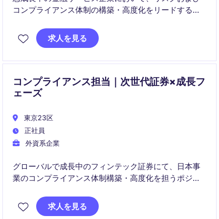
コンプライアンス体制の構築・高度化をリードするポ
ジションです。
求人を見る
規制対応から組織全体のリスク文化醸成まで幅広く担
い、事業成長を支える重要な役割を担います。
コンプライアンス担当｜次世代証券×成長フ
ェーズ
東京23区
正社員
外資系企業
グローバルで成長中のフィンテック証券にて、日本事
業のコンプライアンス体制構築・高度化を担うポジシ
ョンです。規制対応からKYC・AML、プロダクト拡張
に伴うリスク整備まで幅広く関与し、事業成長を支え
求人を見る
ます。