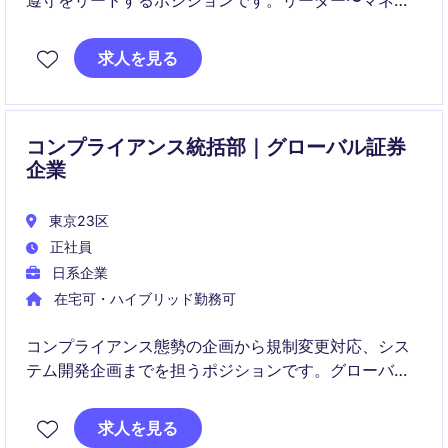
遵守をリードするポジションです。リーダー〜マネー
ジャー候補として、組織の中核を担いながら、社会的
インパクトのあるサービスの安全性と信頼性を支えて
求人を見る
いただきます。
コンプライアンス統括部｜グローバル証券
企業
東京23区
正社員
日系企業
在宅可・ハイブリッド勤務可
コンプライアンス態勢の企画から規制変更対応、シス
テム開発企画までを担うポジションです。グローバル
な証券ビジネスの拡大に伴い、海外拠点との連携や高
度な管理体制の構築にも関与いただきます。
求人を見る