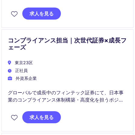
ジションです。
求人を見る
規制対応から組織全体のリスク文化醸成まで幅広く担
い、事業成長を支える重要な役割を担います。
コンプライアンス担当｜次世代証券×成長フ
ェーズ
東京23区
正社員
外資系企業
グローバルで成長中のフィンテック証券にて、日本事
業のコンプライアンス体制構築・高度化を担うポジシ
ョンです。規制対応からKYC・AML、プロダクト拡張
に伴うリスク整備まで幅広く関与し、事業成長を支え
求人を見る
ます。