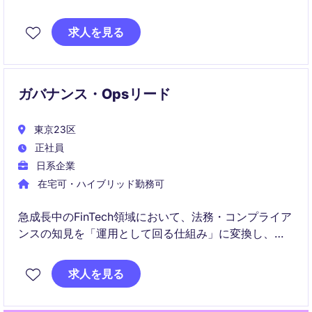
備していただきます。
求人を見る
規制対応からリスク管理、組織への浸透まで幅広く担
当し、企業の持続的成長に貢献する役割です。
ガバナンス・Opsリード
東京23区
正社員
日系企業
在宅可・ハイブリッド勤務可
急成長中のFinTech領域において、法務・コンプライア
ンスの知見を「運用として回る仕組み」に変換し、事
業の意思決定を前進させるポジションです。
求人を見る
個別対応に留まらず、組織横断で機能するガバナンス
のプロトコルを設計・実装し、スケーラブルな体制づ