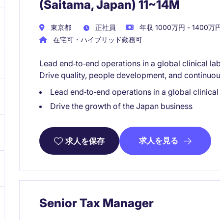
(Saitama, Japan) 11~14M
東京都
正社員
年収 1000万円 - 1400万
在宅可・ハイブリッド勤務可
Lead end‑to‑end operations in a global clinical l
Drive quality, people development, and continuou
Lead end‑to‑end operations in a global clinica
Drive the growth of the Japan business
求人を見る
求人を保存
Senior Tax Manager