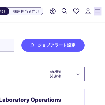
お気に
向け
採用担当者向け
入り, 0
件の求
人が気
になる
リスト
に保存
ジョブアラート設定
されて
います
並び替え
関連性
 Laboratory Operations