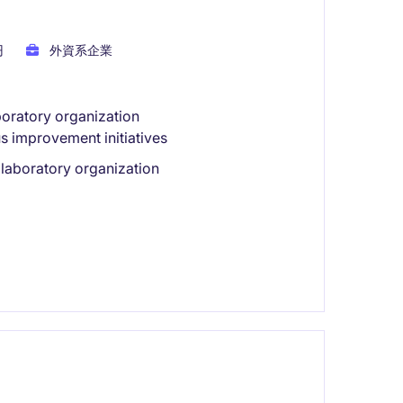
円
外資系企業
aboratory organization
s improvement initiatives
l laboratory organization