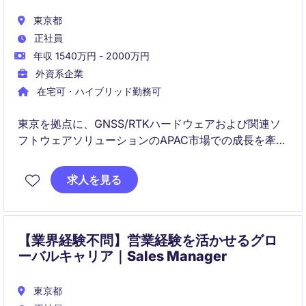
東京都
正社員
年収 1540万円 - 2000万円
外資系企業
在宅可・ハイブリッド勤務可
東京を拠点に、GNSS/RTKハードウェアおよび関連ソ
フトウェアソリューションのAPAC市場での成長を牽引
するSales Executiveポジションです。新規顧客開拓、
パートナー連携、ソリューション提案を通じて、測
求人を見る
量・建設・インフラ・農業・公共安全などの領域にお
ける売上拡大を担っていただきます。
【業界経験不問】営業経験を活かせるグロ
ーバルキャリア｜Sales Manager
東京都