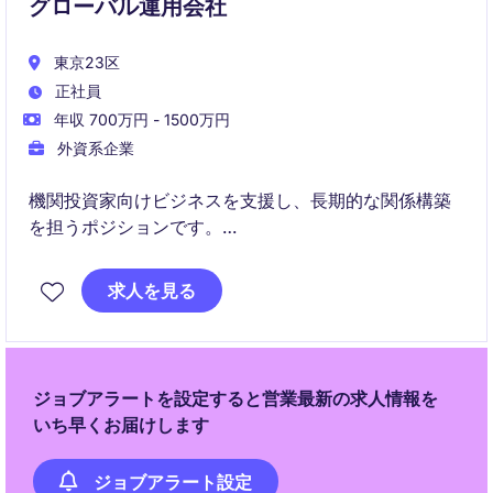
グローバル運用会社
東京23区
正社員
年収 700万円 - 1500万円
外資系企業
機関投資家向けビジネスを支援し、長期的な関係構築
を担うポジションです。
This role supports institutional business development
求人を見る
and long-term client relationships.
社内外の関係者と連携し、営業活動を戦略的に推進し
ます。
ジョブアラートを設定すると営業最新の求人情報を
いち早くお届けします
You will work with internal teams and external
stakeholders to advance sales efforts.
ジョブアラート設定