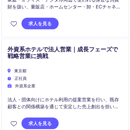
財を扱い、量販店・ホームセンター・卸・ECチャネル
に向けた法人営業を担当いただくポジションです。
求人を見る
既存取引先との関係構築に加え、新商品の提案、販売
企画、売場改善、市場動向の把握まで一貫して関われ
るため、営業としての幅を広げやすい役割です。
外資系ホテルで法人営業｜成長フェーズで
戦略営業に挑戦
東京都
正社員
外資系企業
法人・団体向けにホテル利用の提案営業を行い、既存
顧客との関係構築を通じて安定した売上創出を担いま
す。
求人を見る
データや市場動向を踏まえた販売戦略の立案・実行に