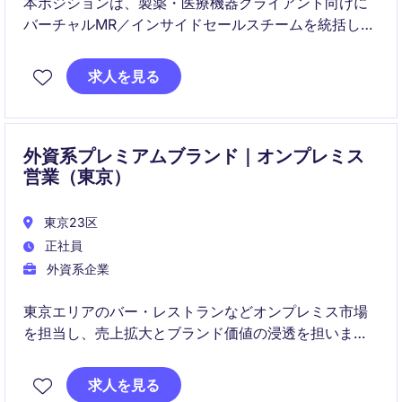
本ポジションは、製薬・医療機器クライアント向けに
バーチャルMR／インサイドセールスチームを統括し、
医療従事者（HCP）へのデジタルエンゲージメントを
推進します。KPI管理、チーム育成、クライアント対応
求人を見る
を通じて、プロジェクト全体の成果最大化を担いま
す。
外資系プレミアムブランド｜オンプレミス
営業（東京）
東京23区
正社員
外資系企業
東京エリアのバー・レストランなどオンプレミス市場
を担当し、売上拡大とブランド価値の浸透を担いま
す。顧客関係構築から販促企画まで一貫してリード
し、市場での存在感を高めるポジションです。
求人を見る