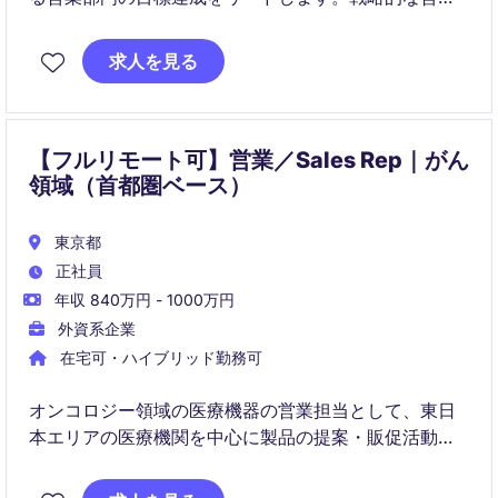
計画の策定と実行を通じて、顧客との関係構築を推進
していただきます。
求人を見る
【フルリモート可】営業／Sales Rep｜がん
領域（首都圏ベース）
東京都
正社員
年収 840万円 - 1000万円
外資系企業
在宅可・ハイブリッド勤務可
オンコロジー領域の医療機器の営業担当として、東日
本エリアの医療機関を中心に製品の提案・販促活動を
行います。単なる営業に留まらず、臨床サポートや医
師との関係構築を通じて、製品価値の最大化に貢献す