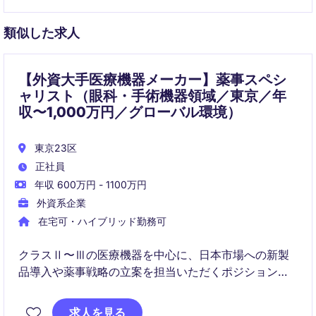
類似した求人
【外資大手医療機器メーカー】薬事スペシ
ャリスト（眼科・手術機器領域／東京／年
収〜1,000万円／グローバル環境）
東京23区
正社員
年収 600万円 - 1100万円
外資系企業
在宅可・ハイブリッド勤務可
クラスⅡ〜Ⅲの医療機器を中心に、日本市場への新製
品導入や薬事戦略の立案を担当いただくポジションで
す。PMDAとの折衝やグローバルチームとの連携を通
じて、医療機器薬事の専門性をさらに高められる環境
求人を見る