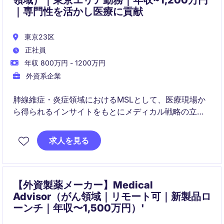
領域）｜東京エリア勤務｜年収~1,200万円
｜専門性を活かし医療に貢献
東京23区
正社員
年収 800万円 - 1200万円
外資系企業
肺線維症・炎症領域におけるMSLとして、医療現場か
ら得られるインサイトをもとにメディカル戦略の立
案・実行を支援いただきます。社内外のステークホル
ダーと連携しながら、上市前活動からエビデンス創出
求人を見る
まで幅広く関与できるポジションです。
【外資製薬メーカー】Medical
Advisor（がん領域｜リモート可｜新製品ロ
ーンチ｜年収〜1,500万円）'