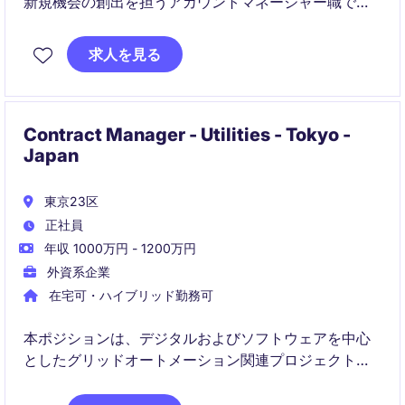
新規機会の創出を担うアカウントマネージャー職で
す。
求人を見る
技術・プロジェクトチームと連携しながら、提案から
契約、導入まで一貫してリードします。
Contract Manager - Utilities - Tokyo -
Japan
東京23区
正社員
年収 1000万円 - 1200万円
外資系企業
在宅可・ハイブリッド勤務可
本ポジションは、デジタルおよびソフトウェアを中心
としたグリッドオートメーション関連プロジェクトに
おいて、契約ガバナンス全般をリードします。まずは
日本の重要プロジェクトを担当し、APAC全体に関わる