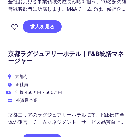
全社および各事業領域の成長戦略を担う、20名超の経
営戦略部門に所属します。M&Aチームでは、候補企業
の探索から案件実行、PMI支援までを事業部門と協働し
て推進。多様な事業ポートフォリオとグローバルな事
求人を見る
業基盤を活用し、中長期的な企業価値向上を目指しま
す。
京都ラグジュアリーホテル｜F&B統括マネ
ージャー
京都府
正社員
年収 450万円 - 500万円
外資系企業
京都エリアのラグジュアリーホテルにて、F&B部門全
体の運営、チームマネジメント、サービス品質向上を
担うF&B マネージャーポジションです。
日々のオペレーション管理に加え、スタッフ育成、ゲ