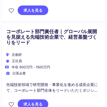
をリードいただきます。
求人を見る
単なるオペレーション管理にとどまらず、"ホスト"と
して顧客体験価値の創出と組織づくりを担うポジショ
ンです。
コーポレート部門責任者｜グローバル展開
を見据える先端技術企業で、経営基盤づく
りをリード
京都府
正社員
年収 900万円 - 1500万円
日系企業
先端技術領域で研究開発・事業化を進める成長企業に
て、コーポレート部門全体をリードいただくポジショ
ンです。ファイナンス、ガバナンス、法務担当などを
横断的に統括し、今後の事業拡大やIPO準備を支える管
求人を見る