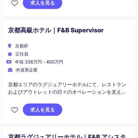
求人を見る
スト満足度向上、予算・品質管理、他部門との連携を
通じて、ホテル全体のゲスト体験に貢献いただきま
す。
京都高級ホテル｜F&B Supervisor
京都府
正社員
年収 336万円 - 400万円
外資系企業
京都エリアのラグジュアリーホテルにて、レストラン
およびアウトレットの日々のオペレーションを支える
F&B Supervisorポジションです。日々のサービス運
営、チームのリード、ゲスト対応、サービス品質管理
求人を見る
を通じて、上質なダイニング体験の提供に貢献いただ
きます。
京都ラグジュアリーホテル｜F&B アシスタ