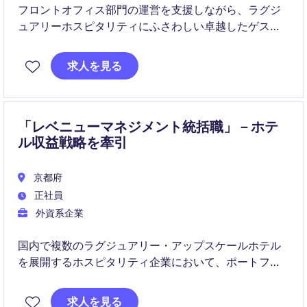
フロントオフィス部門の運営を支援しながら、ラグジ
ュアリーホスピタリティにふさわしい卓越したゲスト
体験の提供を担うポジションです。チーム育成や業務
改善を通じて、ホテル全体のサービス品質向上に貢献
求人を見る
していただきます。
「レベニューマネジメント統括職」－ホテ
ル収益戦略を牽引
京都府
正社員
外資系企業
国内で複数のラグジュアリー・アップスケールホテル
を展開するホスピタリティ企業において、ポートフォ
リオ全体のレベニュー戦略を統括するポジションで
す。収益最大化に向けた戦略立案から組織構築、DX推
求人を見る