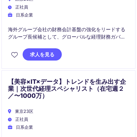
正社員
日系企業
海外グループ会社の財務会計基盤の強化をリードする
グループ長候補として、グローバルな経理財務ガバナ
ンスの構築と決算高度化を推進いただきます。
求人を見る
また、海外事業拡大に伴うM&Aや新規拠点設立を含む
プロジェクトにも関与し、経営陣と密接に連携しなが
ら組織全体の会計オペレーションを最適化していただ
きます。
【美容×IT×データ】トレンドを生み出す企
業｜次世代経理スペシャリスト（在宅週２
／〜1000万）
東京23区
正社員
日系企業