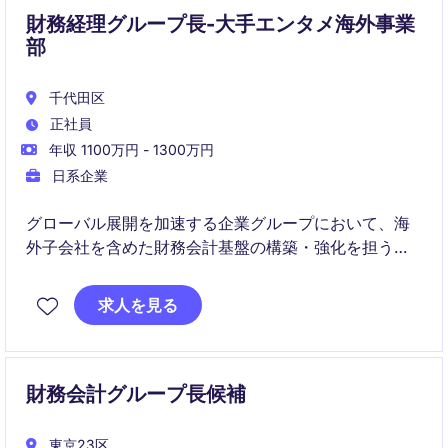
財務経理グループ長-大手エンタメ海外事業
部
千代田区
正社員
年収 1100万円 - 1300万円
日系企業
グローバル展開を加速する企業グループにおいて、海
外子会社を含めた財務会計基盤の構築・強化を担う財
務会計グループ長候補を募集しています。経営陣と直
接連携しながら、グローバルガバナンスの整備、連結
求人を見る
決算高度化、M&Aや海外拠点設立支援など幅広いテー
マをリードしていただきます。
財務会計グループ長候補
東京23区