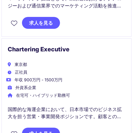
ジーおよび通信業界でのマーケティング活動を推進し
ていただきます。このポジションでは、戦略の策定か
ら実行まで幅広い業務を担い、ビジネス目標の達成に
求人を見る
貢献していただきます。
Chartering Executive
東京都
正社員
年収 900万円 - 1500万円
外資系企業
在宅可・ハイブリッド勤務可
国際的な海運企業において、日本市場でのビジネス拡
大を担う営業・事業開発ポジションです。顧客との関
係構築や市場分析を通じて、新たな商機創出と事業成
長に貢献していただきます。