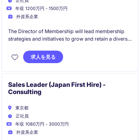
正社員
年収 1200万円 - 1500万円
外資系企業
The Director of Membership will lead membership
strategies and initiatives to grow and retain a diverse
and engaged member base in the leisure, travel &
tourism industry. This role will focus on enhancing
求人を見る
the membership experience and driving membership
value.
Sales Leader (Japan First Hire) -
Consulting
東京都
正社員
年収 1080万円 - 3000万円
外資系企業