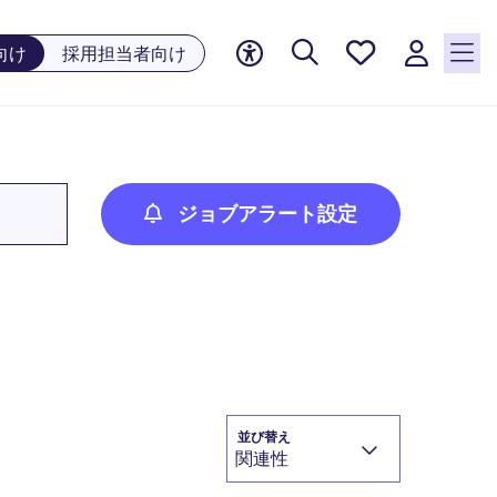
お気に
向け
採用担当者向け
入り, 0
件の求
人が気
になる
リスト
に保存
ジョブアラート設定
されて
います
並び替え
関連性