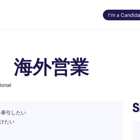
I'm a Candida
 海外営業
ional
S
を牽引したい
けたい