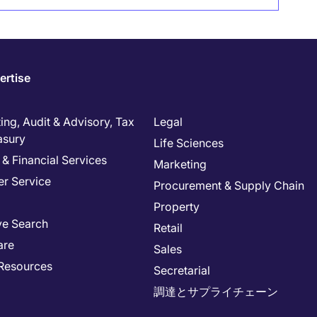
ertise
ng, Audit & Advisory, Tax
Legal
asury
Life Sciences
& Financial Services
Marketing
r Service
Procurement & Supply Chain
Property
ve Search
Retail
are
Sales
Resources
Secretarial
調達とサプライチェーン