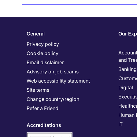
General
Our Exp
Privacy policy
Accounti
Cookie policy
and Tre
Email disclaimer
Banking 
Advisory on job scams
Custome
Web accessibility statement
Digital
Site terms
Executi
Change country/region
Healthc
Refer a Friend
Human 
IT
Accreditations