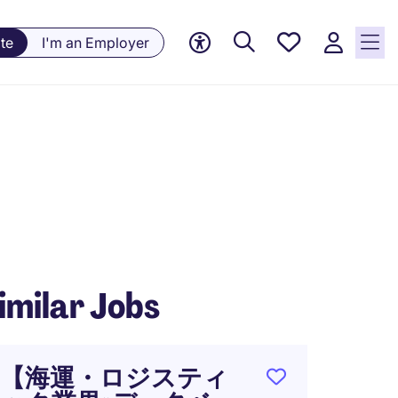
Saved
te
I'm an Employer
jobs, 0
currently
saved
jobs
imilar Jobs
【海運・ロジスティ