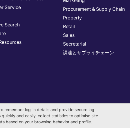
Marketing
r Service
Procurement & Supply Chain
Property
ve Search
Retail
are
Sales
Resources
Secretarial
調達とサプライチェーン
to remember log-in details and provide secure log-
quickly and easily, collect statistics to optimise site
rests based on your browsing behavior and profile.