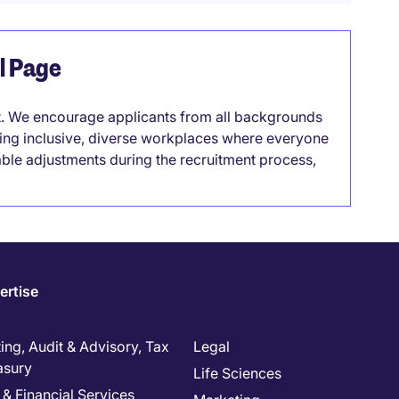
el Page
it. We encourage applicants from all backgrounds
lding inclusive, diverse workplaces where everyone
able adjustments during the recruitment process,
ertise
ng, Audit & Advisory, Tax
Legal
asury
Life Sciences
& Financial Services