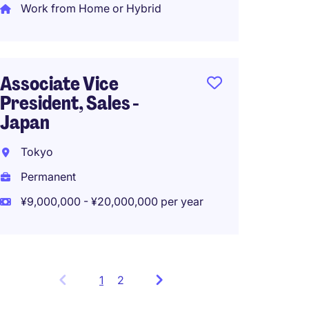
Work from Home or Hybrid
Associate Vice
President, Sales -
Japan
Tokyo
Permanent
¥9,000,000 - ¥20,000,000 per year
1
Showing
2
items