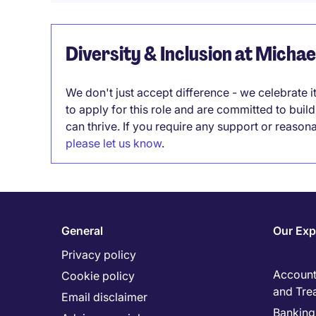
Diversity & Inclusion at Micha
We don't just accept difference - we celebrate 
to apply for this role and are committed to bui
can thrive. If you require any support or reason
please let us know
.
General
Our Exp
Privacy policy
Accounti
Cookie policy
and Tre
Email disclaimer
Banking 