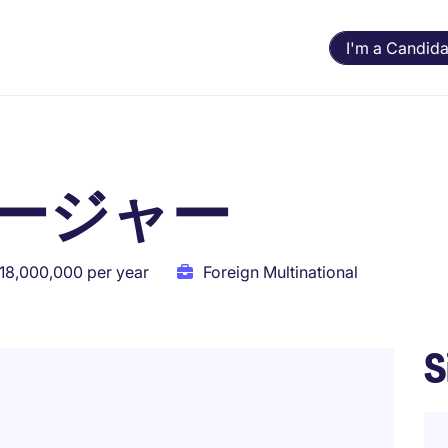
I'm a Candida
ージャー
18,000,000 per year
Foreign Multinational
S