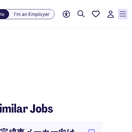
Saved
te
I'm an Employer
jobs, 0
currently
saved
jobs
imilar Jobs