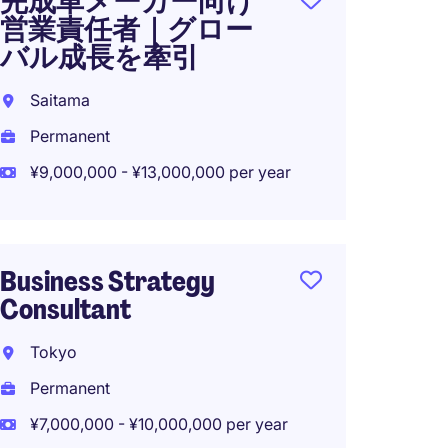
完成車メーカー向け
Deputy
営業責任者｜グロー
Manag
バル成長を牽引
Tokyo
Saitama
Perma
Permanent
¥6,000
¥9,000,000 - ¥13,000,000 per year
Busin
Business Strategy
Manage
Consultant
Care
Tokyo
Tokyo
Permanent
Perma
¥7,000,000 - ¥10,000,000 per year
¥7,000