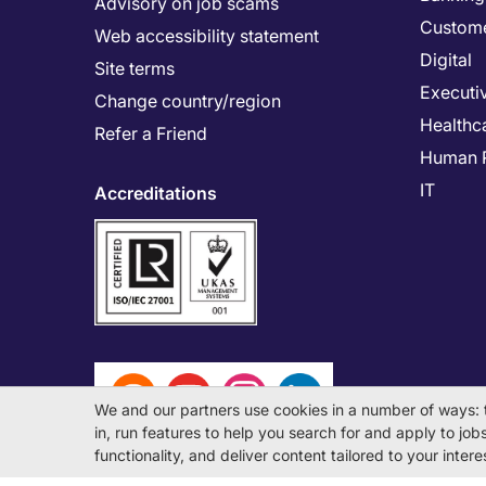
Advisory on job scams
Custome
Web accessibility statement
Digital
Site terms
Executi
Change country/region
Healthc
Refer a Friend
Human 
IT
Accreditations
We and our partners use cookies in a number of ways: 
in, run features to help you search for and apply to jobs 
functionality, and deliver content tailored to your inte