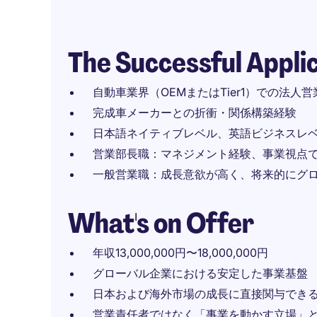
The Successful Appli
自動車業界（OEMまたはTier1）での法人
完成車メーカーとの折衝・関係構築経験
日本語ネイティブレベル、英語ビジネスレ
営業部長職：マネジメント経験、事業視点
一般営業職：成長意欲が高く、将来的にグ
What's on Offer
年収13,000,000円〜18,000,000円
グローバル企業における安定した事業基盤
日本および海外市場の成長に直接関与でき
営業責任者ではなく「事業を動かす立場」