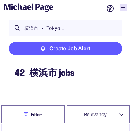
横浜市
Tokyo...
Create Job Alert
42
横浜市 jobs
Create Job Alert
Close
Relevancy
Filter