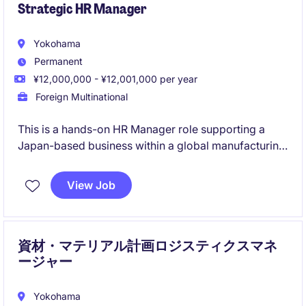
Strategic HR Manager
Yokohama
Permanent
¥12,000,000 - ¥12,001,000 per year
Foreign Multinational
This is a hands-on HR Manager role supporting a
Japan-based business within a global manufacturing
organisation. You will lead both HR business
partnering and operations, working closely with
View Job
leadership during a period of organisational change.
資材・マテリアル計画ロジスティクスマネ
ージャー
Yokohama