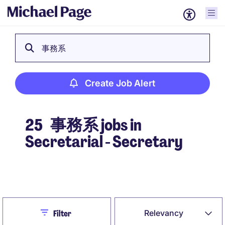
事務系
Create Job Alert
25
事務系 jobs in
Secretarial - Secretary
Create Job Alert
Close
Relevancy
Filter