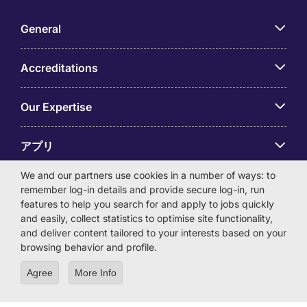
General
Accreditations
Our Expertise
アプリ
We and our partners use cookies in a number of ways: to
Employer Centre
remember log-in details and provide secure log-in, run
features to help you search for and apply to jobs quickly
and easily, collect statistics to optimise site functionality,
and deliver content tailored to your interests based on your
browsing behavior and profile.
© Michael Page International (Japan) K.K. Corporation
Agree
More Info
Number 0104-01-043253 Registered Office 6F Hulic
Kamiyacho Building 4-3-13 Toranomon, Minato-ku Tokyo
105-0001