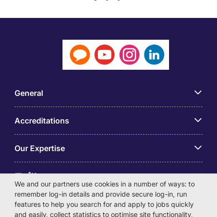
General
Accreditations
Our Expertise
アプリ
We and our partners use cookies in a number of ways: to
remember log-in details and provide secure log-in, run
Employer Centre
features to help you search for and apply to jobs quickly
and easily, collect statistics to optimise site functionality,