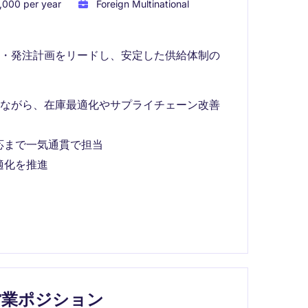
,000 per year
Foreign Multinational
理・発注計画をリードし、安定した供給体制の
しながら、在庫最適化やサプライチェーン改善
応まで一気通貫で担当
適化を推進
営業ポジション