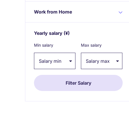
Work from Home
Yearly salary
(¥)
Expand / collapse
Min salary
Max salary