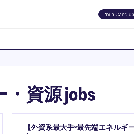
I'm a Candida
資源 jobs
【外資系最大手×最先端エネルギ