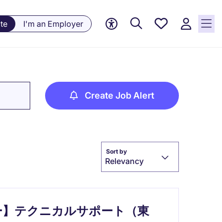
Saved
te
I'm an Employer
jobs, 0
currently
saved
jobs
Create Job Alert
Sort by
Relevancy
ー】テクニカルサポート（東