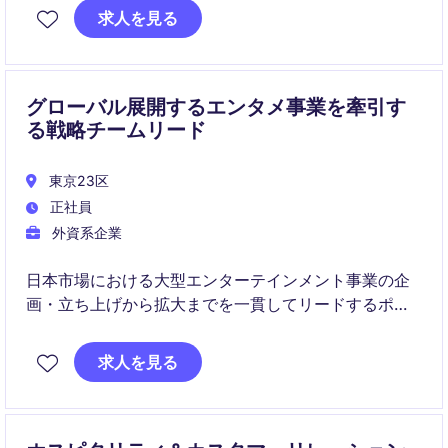
ブランド認知・エンゲージメント・ビジネス成果を最
求人を見る
大化するため、戦略と実行の両面をリードします。
グローバル展開するエンタメ事業を牽引す
る戦略チームリード
東京23区
正社員
外資系企業
日本市場における大型エンターテインメント事業の企
画・立ち上げから拡大までを一貫してリードするポジ
ションです。
求人を見る
社内外の多様なステークホルダーと連携し、戦略的プ
ロジェクトの成功と収益成長を担っていただきます。