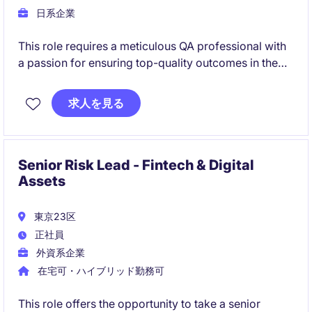
日系企業
This role requires a meticulous QA professional with
a passion for ensuring top-quality outcomes in the
technology and telecoms sector. The successful
candidate will be responsible for maintaining high
求人を見る
standards in software testing and quality assurance
in a fast-paced environment.
Senior Risk Lead - Fintech & Digital
Assets
東京23区
正社員
外資系企業
在宅可・ハイブリッド勤務可
This role offers the opportunity to take a senior