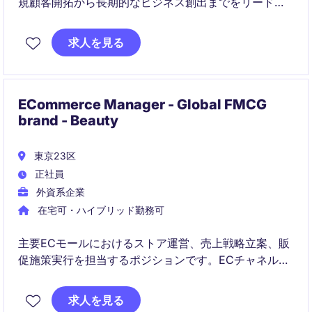
規顧客開拓から長期的なビジネス創出までをリードし
ていただきます。ゼロから市場を開拓し、OEM顧客と
の戦略的な関係構築を通じて事業成長に貢献するポジ
求人を見る
ションです。
ECommerce Manager - Global FMCG
brand - Beauty
東京23区
正社員
外資系企業
在宅可・ハイブリッド勤務可
主要ECモールにおけるストア運営、売上戦略立案、販
促施策実行を担当するポジションです。ECチャネルの
成長を推進し、マーケティング・在庫・サイト運営を
横断的にリードしていただきます。
求人を見る