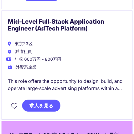
Mid-Level Full‑Stack Application
Engineer (AdTech Platform)
東京23区
派遣社員
年収 600万円 - 800万円
外資系企業
This role offers the opportunity to design, build, and
operate large‑scale advertising platforms within a
high‑impact digital business. You will take technical
ownership across the full development lifecycle
求人を見る
while collaborating with diverse, international
engineering teams.