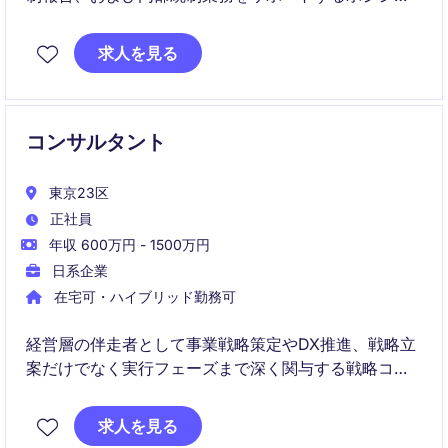
ンです。ファイナンスマネージャーと密接に連携しな
がら、幅広い経理・財務スキルを習得できる成長機会
求人を見る
があります
コンサルタント
東京23区
正社員
年収 600万円 - 1500万円
日系企業
在宅可・ハイブリッド勤務可
経営層の伴走者として事業戦略策定やDX推進、戦略立
案だけでなく実行フェーズまで深く関与する戦略コン
サルティング業務。さらに、クライアント企業の責任
者やプロジェクト責任者の立場でハンズオン型の改革
求人を見る
推進を担い、AIや最新技術も活用しながら業界変革や