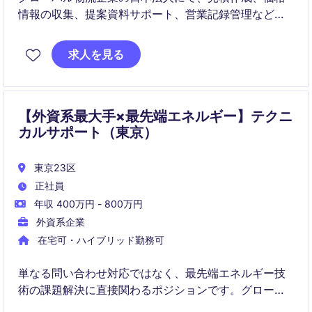
情報の収集、提案資料サポート、営業記録管理などを
担うSales Supportポジションです。
物流経験は必須ではなく、正確な事務処理力・丁寧な
求人を見る
日本語対応・英語メール対応力を活かして、国際ビジ
ネスに関わりたい方に適した環境です。
【外資系最大手×最先端エネルギー】テクニ
カルサポート（東京）
東京23区
正社員
年収 400万円 - 800万円
外資系企業
在宅可・ハイブリッド勤務可
単なる問い合わせ対応ではなく、最先端エネルギー技
術の課題解決に直接関わるポジションです。グローバ
ルチームと連携しながら、技術・顧客対応・英語力を