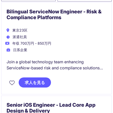
Bilingual ServiceNow Engineer - Risk &
Compliance Platforms
東京23区
派遣社員
年収 700万円 - 850万円
日系企業
Join a global technology team enhancing
ServiceNow-based risk and compliance solutions
across multiple regions. This role combines hands-
on platform engineering with stakeholder
求人を見る
collaboration to deliver reliable, scalable IRM and
TPRM capabilities.
Senior iOS Engineer - Lead Core App
Design & Delivery