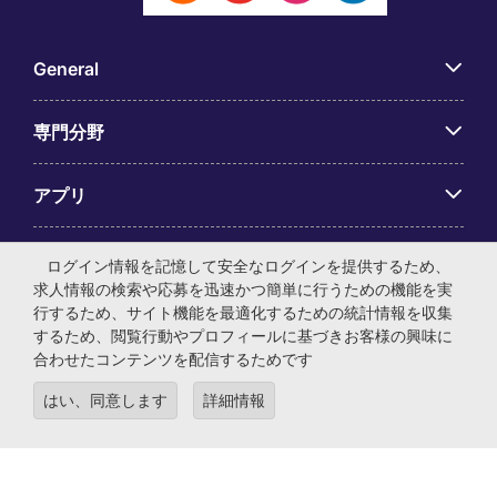
General
専門分野
アプリ
Employer Centre
ログイン情報を記憶して安全なログインを提供するため、
求人情報の検索や応募を迅速かつ簡単に行うための機能を実
行するため、サイト機能を最適化するための統計情報を収集
するため、閲覧行動やプロフィールに基づきお客様の興味に
合わせたコンテンツを配信するためです
© マイケル・ペイジ・インターナショナル・ジャパン株式会
はい、同意します
詳細情報
社 法人番号：0104-01-043253 本社所在地：〒105-0001 東
京都港区虎ノ門4-3-13 ヒューリック神谷町ビル6階 有料職業
紹介事業許可番号：13-ユ-040405 ／ 労働者派遣事業許可番
号：派13-300434