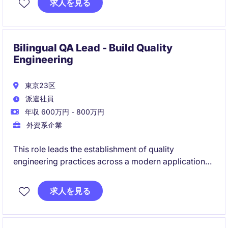
求人を見る
high‑volume transactions.
Bilingual QA Lead - Build Quality
Engineering
東京23区
派遣社員
年収 600万円 - 800万円
外資系企業
This role leads the establishment of quality
engineering practices across a modern application
landscape, enabling engineers to fully own quality in
their day‑to‑day work. You will design standards,
求人を見る
frameworks, and coaching models that leave a
sustainable impact beyond the assignment.