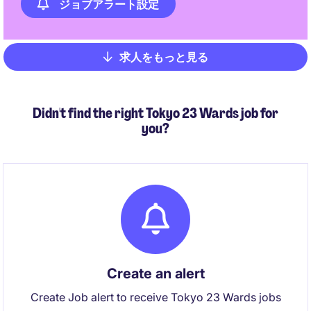
ジョブアラート設定
求人をもっと見る
Pagination
Didn't find the right Tokyo 23 Wards job for
you?
Create an alert
Create Job alert to receive Tokyo 23 Wards jobs