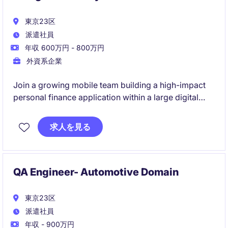
東京23区
派遣社員
年収 600万円 - 800万円
外資系企業
Join a growing mobile team building a high-impact
personal finance application within a large digital
services ecosystem. You will lead core design
decisions, develop robust iOS features, and drive
求人を見る
quality through modern engineering practices.
QA Engineer- Automotive Domain
東京23区
派遣社員
年収 - 900万円