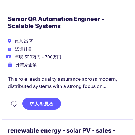
す。
Senior QA Automation Engineer -
Scalable Systems
東京23区
派遣社員
年収 500万円 - 700万円
外資系企業
This role leads quality assurance across modern,
distributed systems with a strong focus on
automation and CI/CD integration. You will shape
testing strategy, improve coverage, and partner
求人を見る
closely with engineering to deliver reliable software
at scale.
renewable energy - solar PV - sales -