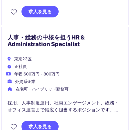
しています。
給与計算、労務、福利厚生、人事制度運用など幅広い
求人を見る
業務に携わりながら、従業員体験の向上に貢献いただ
くポジションです。
人事・総務の中核を担うHR &
Administration Specialist
東京23区
正社員
年収 600万円 - 800万円
外資系企業
在宅可・ハイブリッド勤務可
採用、人事制度運用、社員エンゲージメント、総務・
オフィス運営まで幅広く担当するポジションです。日
本拠点とAPAC人事チームをつなぎ、組織成長と従業員
体験の向上に貢献いただきます。
求人を見る