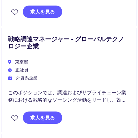
ポジションです。サプライヤーとの価格交渉や安定供
給の実現を通じ、最新技術を搭載した製品の競争力を
求人を見る
支える重要な役割を担います。
戦略調達マネージャー - グローバルテクノ
ロジー企業
東京都
正社員
外資系企業
このポジションでは、調達およびサプライチェーン業
務における戦略的なソーシング活動をリードし、効率
的かつコスト効果の高い供給を実現します。リテール
業界での経験を活かし、東京を拠点にグローバルなプ
求人を見る
ロジェクトに貢献していただきます。