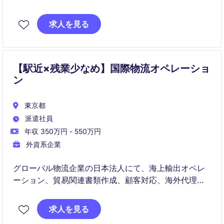
担うSales Supportポジションです。
物流経験は必須ではなく、正確な事務処理力・丁寧な
求人を見る
日本語対応・英語メール対応力を活かして、国際ビジ
ネスに関わりたい方に適した環境です。
【駅近×残業少なめ】国際物流オペレーショ
ン
東京都
派遣社員
年収 350万円 - 550万円
外資系企業
グローバル物流企業の日本法人にて、海上輸出オペレ
ーション、貿易関連書類作成、顧客対応、海外代理店
との調整を担うポジションです。
フォワーダー・物流会社・船会社での実務経験を活か
求人を見る
しながら、少人数組織で幅広い国際物流業務に関われ