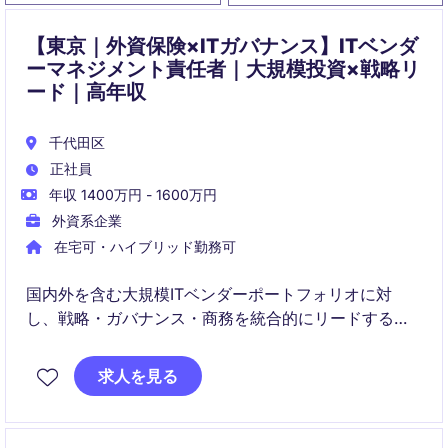
【東京｜外資保険×ITガバナンス】ITベンダ
ーマネジメント責任者｜大規模投資×戦略リ
ード｜高年収
千代田区
正社員
年収 1400万円 - 1600万円
外資系企業
在宅可・ハイブリッド勤務可
国内外を含む大規模ITベンダーポートフォリオに対
し、戦略・ガバナンス・商務を統合的にリードするポ
ジションです。調達・IT・法務・リスク部門と連携
し、パフォーマンス向上とコスト・リスク最適化を実
求人を見る
現します。