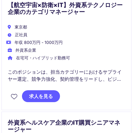
【航空宇宙×防衛×IT】外資系テクノロジー
企業のカテゴリマネージャー
東京都
正社員
年収 800万円 - 1000万円
外資系企業
在宅可・ハイブリッド勤務可
このポジションは、担当カテゴリーにおけるサプライ
ヤー選定、競争力強化、契約管理をリードし、ビジネ
スの成長を支える戦略的カテゴリー管理を担います。
市場動向の分析からRFI/RFPの推進、サプライヤー関係
求人を見る
の最適化まで、調達領域で幅広い裁量を発揮できる役
割です。
外資系ヘルスケア企業のIT購買シニアマネ
ージャー