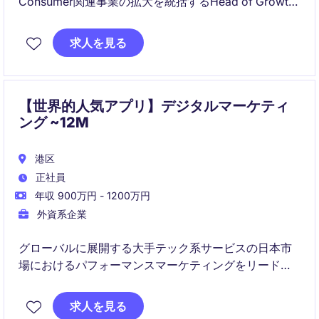
Consumer関連事業の拡大を統括するHead of Growth
です。中長期の事業戦略設計から実行、組織構築、
KPI・収益管理までを担い、CEO・経営陣と密に連携し
求人を見る
ながら、全社的な成長と収益構造の最適化を推進しま
す。
【世界的人気アプリ】デジタルマーケティ
ング ~12M
港区
正社員
年収 900万円 - 1200万円
外資系企業
グローバルに展開する大手テック系サービスの日本市
場におけるパフォーマンスマーケティングをリードし
ていただきます。
求人を見る
ユーザー獲得施策を中心に、データ分析・最適化を通