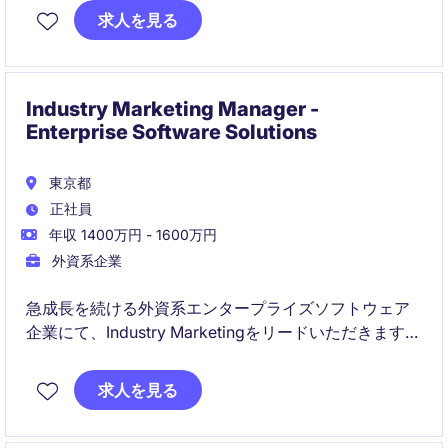
化を担います。Retail、E-commerce、Marketing、
求人を見る
IT、およびグローバルチームと連携しながら、戦略立
案から実行、チームマネジメントまで幅広く担当する
ポジションです。
Industry Marketing Manager -
Enterprise Software Solutions
東京都
正社員
年収 1400万円 - 1600万円
外資系企業
急成長を続ける外資系エンタープライズソフトウェア
企業にて、Industry Marketingをリードいただきます。
営業部門やAPAC・グローバルチームと連携しながら、
パイプライン創出・拡大を目的とした戦略的なマーケ
求人を見る
ティング施策を企画・実行するポジションです。