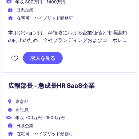
年収 800万円 - 1400万円
日系企業
在宅可・ハイブリッド勤務可
本ポジションは、AI領域における企業価値と市場認知
の向上のため、全社ブランディングおよびコーポレー
トコミュニケーションをリードする戦略広報ポジショ
ンです。経営陣のパートナーとして、企業メッセージ
求人を見る
やブランドストーリーの構築、社外/内広報などを横断
的に、様々な部署と連携しながら推進いただきます。
広報部長 - 急成長HR SaaS企業
東京都
正社員
年収 700万円 - 1500万円
日系企業
在宅可・ハイブリッド勤務可