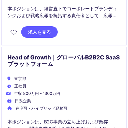
本ポジションは、経営直下でコーポレートブランディ
ングおよび戦略広報を統括する責任者として、広報戦
略の立案から実行、メディアリレーション、危機管理
広報までを一貫してリードいただきます。第二創業期
求人を見る
における企業価値の再定義および市場認知の最大化を
担う、事業インパクトの大きいポジションです。
Head of Growth｜グローバルB2B2C SaaS
プラットフォーム
東京都
正社員
年収 800万円 - 1300万円
日系企業
在宅可・ハイブリッド勤務可
本ポジションは、B2C事業の立ち上げおよび既存