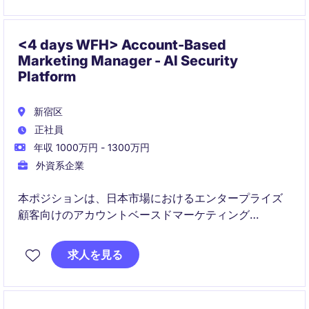
マーケティング部のKPIにコミットしながら、戦略PR
を通じて成果を数字で証明し、将来的には管理職とし
ての活躍が期待されるポジションです。
<4 days WFH> Account-Based
Marketing Manager - AI Security
Platform
新宿区
正社員
年収 1000万円 - 1300万円
外資系企業
本ポジションは、日本市場におけるエンタープライズ
顧客向けのアカウントベースドマーケティング
（ABM）を推進し、営業と連携しながらパイプライン
創出をリードする役割です。
求人を見る
成長中のAIプラットフォーム事業において、戦略立案
から実行まで大きな裁量を持って携わることができま