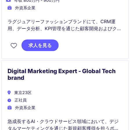
年収 800万円 - 900万円
外資系企業
ラグジュアリーファッションブランドにて、CRM運
用、データ分析、KPI管理を通じた顧客開発およびクラ
イアンテリング戦略を担当いただきます。
求人を見る
Retail、E-commerce、PR、IT、グローバルチームと連
携しながら、顧客体験向上、店舗支援、VIP向けイベン
ト企画・運営などを推進するポジションです。
Digital Marketing Expert - Global Tech
brand
東京23区
正社員
外資系企業
急成長するAI・クラウドサービス領域において、デジ
タルマーケティングを通じた新規顧客獲得を担うポジ