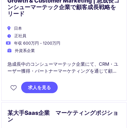
Growth & Customer Marketing | 急成長コ
ンシューマーテック企業で顧客成長戦略を
リード
日本
正社員
年収 600万円 - 1200万円
外資系企業
急成長中のコンシューマーテック企業にて、CRM・ユ
ーザー獲得・パートナーマーケティングを通じて顧客
成長を推進いただくポジションです。データ分析を活
用しながら、顧客ライフサイクル全体の戦略立案から
求人を見る
実行までをリードし、事業成長に直接貢献していただ
きます。
某大手Saas企業 マーケティングポジショ
ン