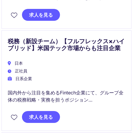
務や新規事業に関する会計・税務支援を担っていただ
きます。事業部門と密接に連携しながら、新しいビジ
求人を見る
ネスモデルの会計スキーム構築や業務効率化を推進で
きるポジションです。
税務（新設チーム）【フルフレックス×ハイ
ブリッド】米国テック市場からも注目企業
日本
正社員
日系企業
国内外から注目を集めるFintech企業にて、グループ全
体の税務戦略・実務を担うポジション
成長・変革フェーズ、税務の枠を超えてビジネスに深
求人を見る
く関われる