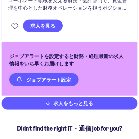
コーポレート領域を支える財務・会計部門で、資金管
理を中心とした財務オペレーションを担うポジション
です。事業成長に合わせて体制強化を進めており、日
常業務のリードに加えて、経営に関わるデータ作成に
求人を見る
も関与できます。財務の専門性を高めながら長期的に
キャリアを築ける環境です。
ジョブアラートを設定すると財務・経理最新の求人
情報をいち早くお届けします
ジョブアラート設定
求人をもっと見る
Pagination
Didn't find the right IT・通信 job for you?