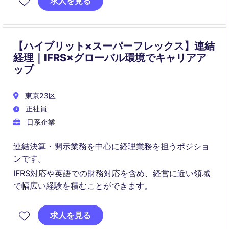
求人を見る
将来的には連結・開示・税務・子会社管理など、上場
企業ならではの高度な領域へとステップアップが可能
です。
【ハイブリット×スーパーフレックス】連結
経理｜IFRS×グローバル環境でキャリアア
ップ
東京23区
正社員
日系企業
連結決算・開示業務を中心に経理業務を担うポジショ
ンです。
IFRS対応や英語での財務対応を含め、経営に近い領域
で幅広い経験を積むことができます。
求人を見る