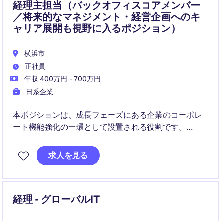
経理主担当（バックオフィスコアメンバー
／将来的なマネジメント・経営企画へのキ
ャリア展開も視野に入るポジション）
横浜市
正社員
年収 400万円 - 700万円
日系企業
本ポジションは、成長フェーズにある企業のコーポレ
ート機能強化の一環として設置される役割です。
経理業務を主軸にしながら、営業やCSなど事業部門と
求人を見る
密に連携し、組織全体を支える役割が期待されていま
す。
単なるオペレーションではなく、業務改善や仕組み化
経理 - グローバルIT
にも関与いただくことが特徴です。