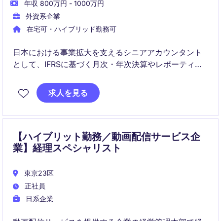
年収 800万円 - 1000万円
外資系企業
在宅可・ハイブリッド勤務可
日本における事業拡大を支えるシニアアカウンタント
として、IFRSに基づく月次・年次決算やレポーティン
グを担います。
求人を見る
日本法人と海外リージョン、外部パートナーをつなぐ
中核ポジションとして、財務基盤の構築に直接貢献い
ただきます。
【ハイブリット勤務／動画配信サービス企
業】経理スペシャリスト
東京23区
正社員
日系企業