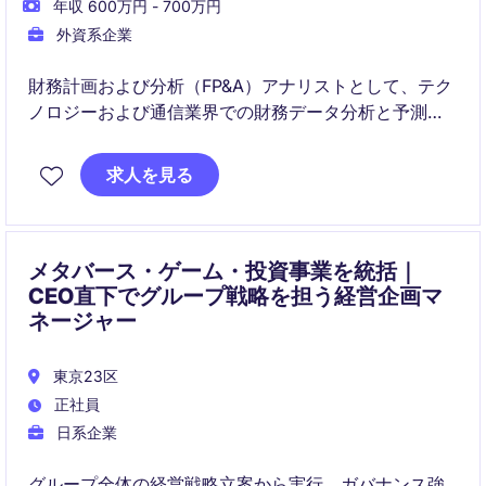
年収 600万円 - 700万円
外資系企業
財務計画および分析（FP&A）アナリストとして、テク
ノロジーおよび通信業界での財務データ分析と予測業
務を担当していただきます。このポジションでは、正
確なレポート作成と戦略的な意思決定支援が求められ
求人を見る
ます。
メタバース・ゲーム・投資事業を統括｜
CEO直下でグループ戦略を担う経営企画マ
ネージャー
東京23区
正社員
日系企業
グループ全体の経営戦略立案から実行、ガバナンス強