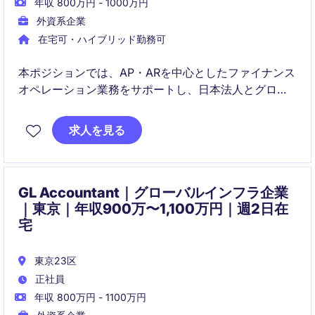
年収 800万円 - 1000万円
外資系企業
在宅可・ハイブリッド勤務可
本ポジションでは、AP・ARを中心としたファイナンス
オペレーション業務をサポートし、日本法人とグロー
バルシェアードサービスチームの橋渡し役として活躍
いただきます。あわせて、業務改善、内部統制強化、
求人を見る
システム導入・財務変革プロジェクトにも携わり、成
長中の組織づくりに貢献いただきます。
GL Accountant｜グローバルインフラ企業
｜東京｜年収900万〜1,100万円｜週2日在
宅
東京23区
正社員
年収 800万円 - 1100万円