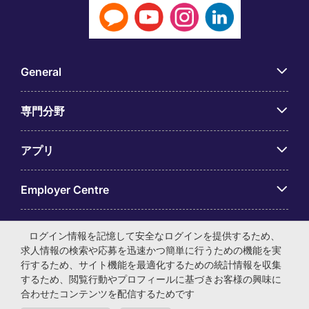
General
専門分野
アプリ
Employer Centre
ログイン情報を記憶して安全なログインを提供するため、
求人情報の検索や応募を迅速かつ簡単に行うための機能を実
行するため、サイト機能を最適化するための統計情報を収集
© マイケル・ペイジ・インターナショナル・ジャパン株式会
するため、閲覧行動やプロフィールに基づきお客様の興味に
社 法人番号：0104-01-043253 本社所在地：〒105-0001 東
合わせたコンテンツを配信するためです
京都港区虎ノ門4-3-13 ヒューリック神谷町ビル6階 有料職業