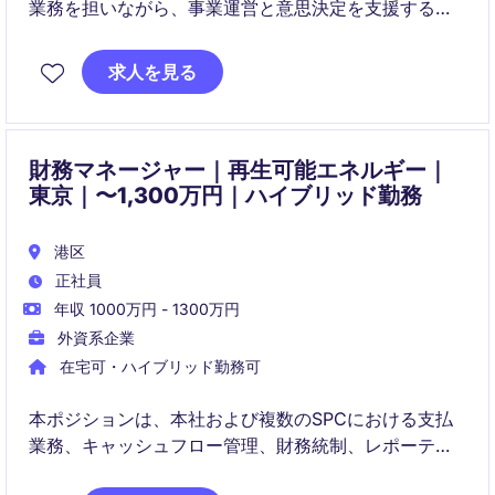
業務を担いながら、事業運営と意思決定を支援する役
割です。決算・税務に加え、原価計算やプロジェクト
参画など幅広く関与し、事業価値向上に貢献いただき
求人を見る
ます。
財務マネージャー｜再生可能エネルギー｜
東京｜〜1,300万円｜ハイブリッド勤務
港区
正社員
年収 1000万円 - 1300万円
外資系企業
在宅可・ハイブリッド勤務可
本ポジションは、本社および複数のSPCにおける支払
業務、キャッシュフロー管理、財務統制、レポーティ
ングを幅広く担当します。CFOや外部パートナーと密