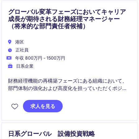
グローバル変革フェーズにおいてキャリア
成長が期待される財務経理マネージャー
（将来的な部門責任者候補）
港区
正社員
年収 800万円 - 1500万円
日系企業
財務経理機能の再構築フェーズにある組織において、
部門体制の強化および高度化を担っていただくポジシ
ョンです。現責任者と伴走しながら業務を引き継ぎ、
将来的には部門全体のマネジメントをお任せする想定
求人を見る
です。IPO準備やIFRS導入など、企業変革の中核に関わ
る機会がある点が特徴です。
日系グローバル 設備投資戦略