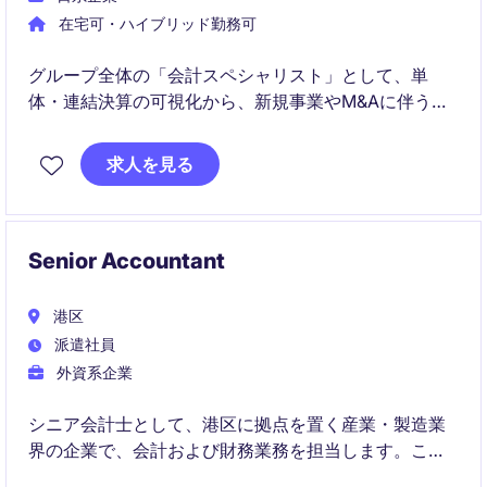
在宅可・ハイブリッド勤務可
グループ全体の「会計スペシャリスト」として、単
体・連結決算の可視化から、新規事業やM&Aに伴う複
雑な会計・税務論点の整理、監査法人対応までを一気
通貫で主導していただきます。経営陣と密に連携しな
求人を見る
がら事業成長を支える会計基盤・仕組みを自ら設計
し、組織のレベルアップを牽引するチャレンジングな
ポジションです。
Senior Accountant
港区
派遣社員
外資系企業
シニア会計士として、港区に拠点を置く産業・製造業
界の企業で、会計および財務業務を担当します。この
ポジションは一時的な雇用形態で、リモートワークも