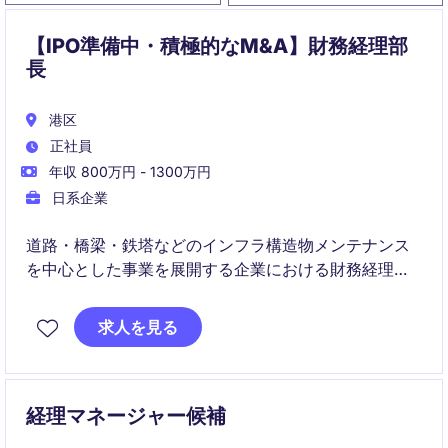
【IPO準備中・積極的なM&A】財務経理部
長
港区
正社員
年収 800万円 - 1300万円
日系企業
道路・橋梁・鉄塔などのインフラ構造物メンテナンス
を中心とした事業を展開する企業における財務経理部
長として、財務および経理業務全般を統括し、適切な
プロセスと戦略の実行を担っていただきます。金融サ
求人を見る
ービス業界の専門知識を活かし、企業の成長を支える
重要なポジションです。
経理マネージャー候補