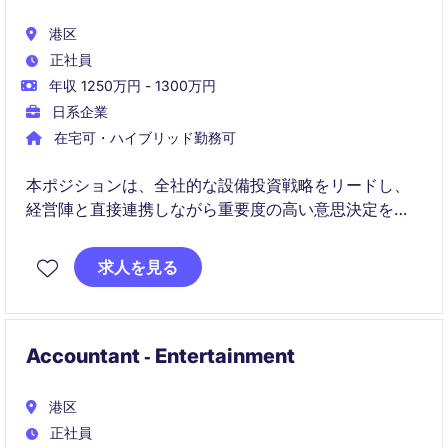
港区
正社員
年収 1250万円 - 1300万円
日系企業
在宅可・ハイブリッド勤務可
本ポジションは、全社的な設備投資戦略をリードし、
経営陣と直接連携しながら重要度の高い意思決定を推
進する役割を担います。
求人を見る
また、グローバルな半導体企業において、市場動向・
財務分析・生産能力計画を統合し、データに基づいた
投資施策の実行を担っていただきます。
Accountant ‐ Entertainment
港区
正社員