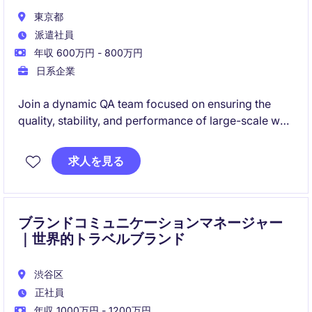
東京都
派遣社員
年収 600万円 - 800万円
日系企業
Join a dynamic QA team focused on ensuring the
quality, stability, and performance of large-scale web
applications through comprehensive testing and
automation. This role involves designing test
求人を見る
strategies, developing automation frameworks, and
collaborating with global teams to deliver reliable
software releases.
ブランドコミュニケーションマネージャー
｜世界的トラベルブランド
渋谷区
正社員
年収 1000万円 - 1200万円