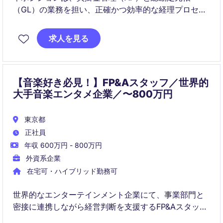
（GL）の業務を担い、正確かつ効率的な経理プロセス
の実行を担当します。支払処理や月次決算、レポーテ
ィングなど、経理業務全般を横断的にサポートいただ
求人を見る
きます。
【音楽好き必見！】FP&Aスタッフ／世界的
大手音楽エンタメ企業／〜800万円
東京都
正社員
年収 600万円 - 800万円
外資系企業
在宅可・ハイブリッド勤務可
世界的なエンターテインメント企業にて、事業部門と
密接に連携しながら経営判断を支援するFP&Aスタッフ
を募集しています。音楽・メディア業界への興味を活