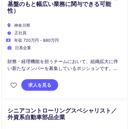
基盤のもと幅広い業務に関与できる可能
性）
神奈川県
正社員
年収 720万円 - 880万円
日系企業
財務・経理機能を担うチームにおいて、組織拡大に伴
い新たなメンバーを募集しているポジションです。日
常業務から決算・開示まで幅広く関与しながら、社内
外との連携を通じて専門性と実務力の双方を高めてい
求人を見る
くことが期待されます。横断的なプロジェクトへの参
画機会もあり、将来的なキャリアの広がりが見込まれ
る環境です。
シニアコントローリングスペシャリスト／
外資系自動車部品企業