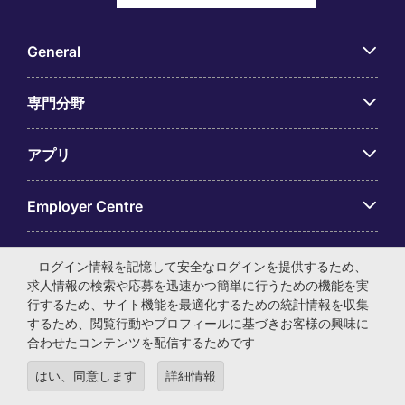
General
専門分野
アプリ
Employer Centre
ログイン情報を記憶して安全なログインを提供するため、
求人情報の検索や応募を迅速かつ簡単に行うための機能を実
行するため、サイト機能を最適化するための統計情報を収集
© マイケル・ペイジ・インターナショナル・ジャパン株式会
するため、閲覧行動やプロフィールに基づきお客様の興味に
社 法人番号：0104-01-043253 本社所在地：〒105-0001 東
合わせたコンテンツを配信するためです
京都港区虎ノ門4-3-13 ヒューリック神谷町ビル6階 有料職業
紹介事業許可番号：13-ユ-040405 ／ 労働者派遣事業許可番
はい、同意します
詳細情報
号：派13-300434