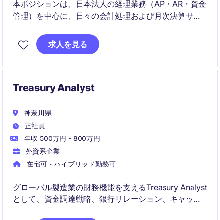
本ポジションは、日本法人の経理業務（AP・AR・資金
管理）を中心に、日々の会計処理および月次決算サポ
ートを担います。シニアアカウンタントと連携しなが
ら、SAP導入プロジェクトにも関与できる成長機会の
求人を見る
ある役割です。
Treasury Analyst
神奈川県
正社員
年収 500万円 - 800万円
外資系企業
在宅可・ハイブリッド勤務可
グローバル製造業の財務機能を支えるTreasury Analyst
として、資金調達戦略、銀行リレーション、キャッシ
ュマネジメントを担当していただきます。国内外の関