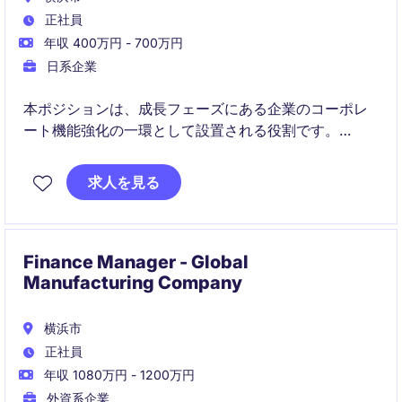
正社員
年収 400万円 - 700万円
日系企業
本ポジションは、成長フェーズにある企業のコーポレ
ート機能強化の一環として設置される役割です。
経理業務を主軸にしながら、営業やCSなど事業部門と
求人を見る
密に連携し、組織全体を支える役割が期待されていま
す。
単なるオペレーションではなく、業務改善や仕組み化
Finance Manager - Global
にも関与いただくことが特徴です。
Manufacturing Company
横浜市
正社員
年収 1080万円 - 1200万円
外資系企業