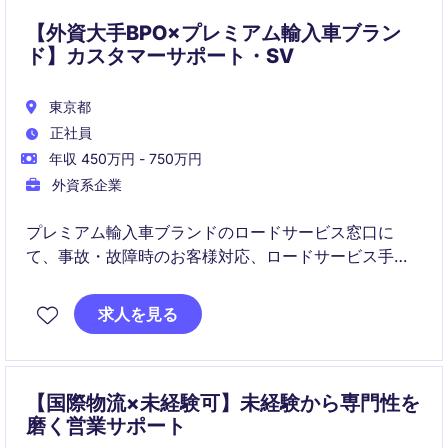
【外資大手BPO×プレミアム輸入車ブラン
ド】カスタマーサポート・SV
東京都
正社員
年収 450万円 - 750万円
外資系企業
プレミアム輸入車ブランドのロードサービス窓口に
て、事故・故障時のお客様対応、ロードサービス手
配、代車・修理工場の調整などを担うカスタマーサポ
ート／SVポジションです。
求人を見る
単なる受電対応ではなく、状況把握・関係各所との連
携・オペレーション改善まで関われる中長期的にキャ
リアを広げたい方に適した環境です。
【国際物流×未経験可】未経験から専門性を
磨く営業サポート