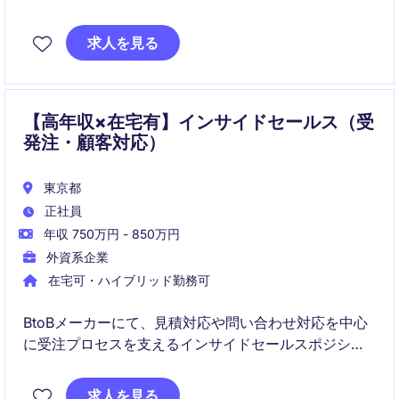
応を担うポジションです。
注文・返品対応だけでなく、CRMやクライアンテリン
求人を見る
グを通じて顧客との関係構築やリテンション向上にも
関わることができ、接客経験を次のキャリアへつなげ
たい方に適した環境です。
【高年収×在宅有】インサイドセールス（受
発注・顧客対応）
東京都
正社員
年収 750万円 - 850万円
外資系企業
在宅可・ハイブリッド勤務可
BtoBメーカーにて、見積対応や問い合わせ対応を中心
に受注プロセスを支えるインサイドセールスポジショ
ンです。
正確性とスピードを活かしながら、業務改善やシステ
求人を見る