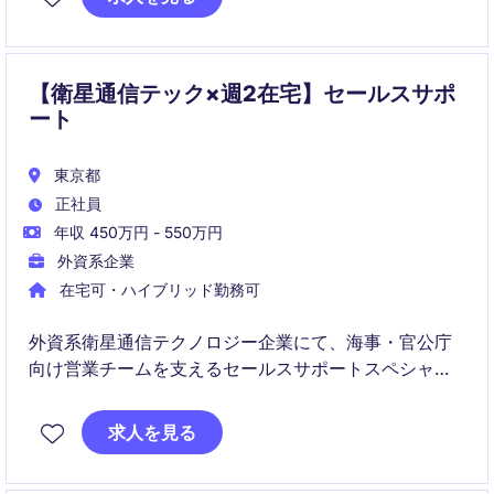
ム移行にも関わり、中長期的に業務に取り組める方に
適した環境です。
【衛星通信テック×週2在宅】セールスサポ
ート
東京都
正社員
年収 450万円 - 550万円
外資系企業
在宅可・ハイブリッド勤務可
外資系衛星通信テクノロジー企業にて、海事・官公庁
向け営業チームを支えるセールスサポートスペシャリ
ストポジションです。
顧客対応、受注管理、データ管理、社内外調整を通じ
求人を見る
て、英語を活かしながら専門性の高い成長領域でキャ
リアを築けます。