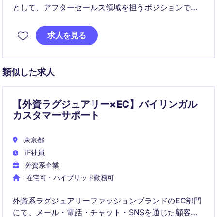
として、アフターセールス領域を担うポジションで
す。
技術チームや海外拠点と連携しながら、顧客満足度の
求人を見る
向上を支える役割が期待されています。
チームはフラットで協力的な雰囲気があり、周囲と連
携しながら着実に業務に取り組める環境です。
類似した求人
【外資ラグジュアリー×EC】バイリンガル
カスタマーサポート
東京都
正社員
外資系企業
在宅可・ハイブリッド勤務可
外資系ラグジュアリーファッションブランドのEC部門
にて、メール・電話・チャット・SNSを通じた顧客対