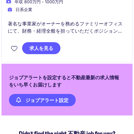
年収 800万円 - 1000万円
日系企業
著名な事業家がオーナーを務めるファミリーオフィス
にて、財務・経理全般を担っていただくポジションで
す。
求人を見る
金融資産・不動産・PE/VC投資など多様な資産管理に
携わり、一般的な事業会社では得られない高度な経験
を積むことができます。
ジョブアラートを設定すると不動産最新の求人情報
をいち早くお届けします
ジョブアラート設定
Didn't find the right 不動産 job for you?