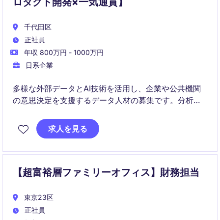
ロダクト開発×一気通貫】
千代田区
正社員
年収 800万円 - 1000万円
日系企業
多様な外部データとAI技術を活用し、企業や公共機関
の意思決定を支援するデータ人材の募集です。分析に
加えて、データ基盤構築やプロダクトへの実装、さら
には導入支援までを一気通貫で担う点が特徴です。
求人を見る
事業の成長フェーズにある環境で、不動産・金融・公
共領域など幅広い分野における課題解決とプロダクト
開発に携わることができます。
【超富裕層ファミリーオフィス】財務担当
東京23区
正社員