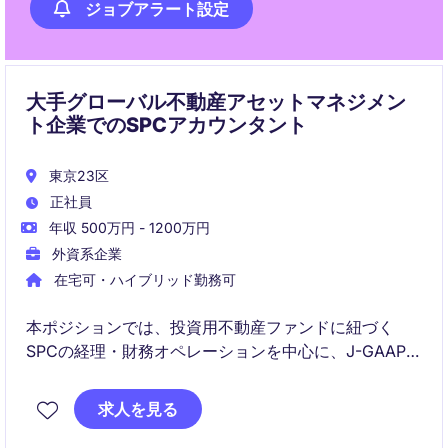
ジョブアラート設定
大手グローバル不動産アセットマネジメン
ト企業でのSPCアカウンタント
東京23区
正社員
年収 500万円 - 1200万円
外資系企業
在宅可・ハイブリッド勤務可
本ポジションでは、投資用不動産ファンドに紐づく
SPCの経理・財務オペレーションを中心に、J-GAAPで
の月次処理から各種報告業務、監査・税務対応までを
担当いただきます。海外チームやアセットマネジメン
求人を見る
ト部門と連携し、多面的なキャリア形成が可能なポジ
ションです。