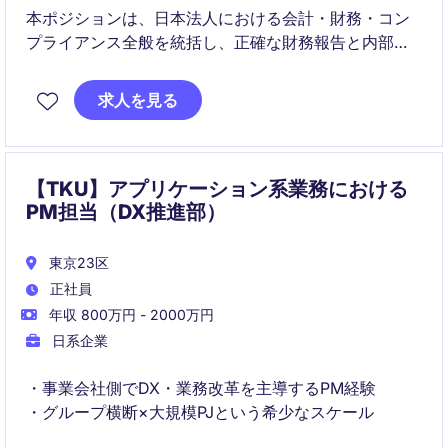
本ポジションは、日本法人における会計・財務・コン
プライアンス全般を統括し、正確な財務報告と内部統
制の強化を担います。加えて、APACチームと連携しな
がら業務改善や自動化を推進し、戦略的な意思決定を
求人を見る
支援します。
【TKU】アプリケーション系業務における
PM担当（DX推進部）
東京23区
正社員
年収 800万円 - 2000万円
日系企業
・事業会社側でDX・業務改革を主導するPM経験
・グループ横断×大規模PJという希少なスケール