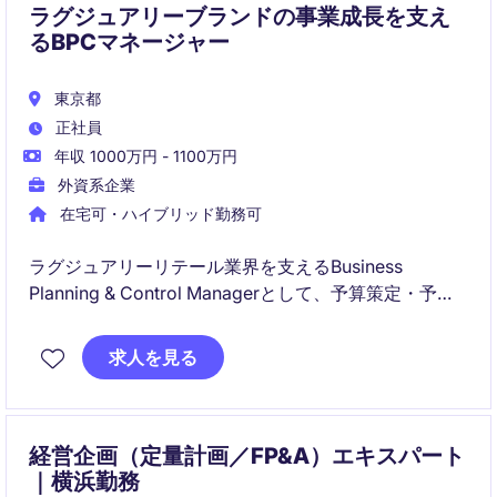
ラグジュアリーブランドの事業成長を支え
るBPCマネージャー
東京都
正社員
年収 1000万円 - 1100万円
外資系企業
在宅可・ハイブリッド勤務可
ラグジュアリーリテール業界を支えるBusiness
Planning & Control Managerとして、予算策定・予測
管理・業績分析を通じて事業成長を支援いただきま
す。財務分析だけでなく、在庫・運転資本管理や経営
求人を見る
判断のサポートを行うビジネスパートナーとして活躍
できるポジションです。
経営企画（定量計画／FP&A）エキスパート
｜横浜勤務