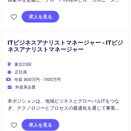
橋渡しを担います。
POS等の店舗システム導入・展開をリードし、実運用
求人を見る
に耐えるスケーラブルなソリューション実装を推進し
ます。
ITビジネスアナリストマネージャー - ITビジ
ネスアナリストマネージャー
東京23区
正社員
年収 900万円 - 1100万円
外資系企業
本ポジションは、地域ビジネスとグローバルITをつな
ぎ、テクノロジーとプロセスの最適化を通じて事業価
値を最大化します。
求人を見る
Salesforceを中心としたCRM、分析、プロジェクト推