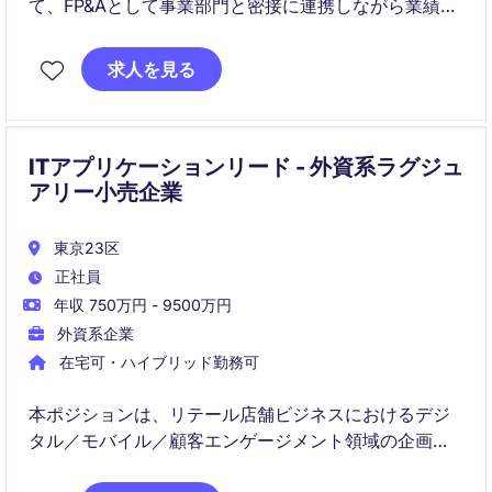
て、FP&Aとして事業部門と密接に連携しながら業績管
理や成長戦略を支援いただきます。営業・マーケティ
ング部門のビジネスパートナーとして、分析・提案を
求人を見る
通じて事業成果に直接貢献できるポジションです。
ITアプリケーションリード - 外資系ラグジュ
アリー小売企業
東京23区
正社員
年収 750万円 - 9500万円
外資系企業
在宅可・ハイブリッド勤務可
本ポジションは、リテール店舗ビジネスにおけるデジ
タル／モバイル／顧客エンゲージメント領域の企画・
推進を担うBusiness Analyst兼プロジェクトリードで