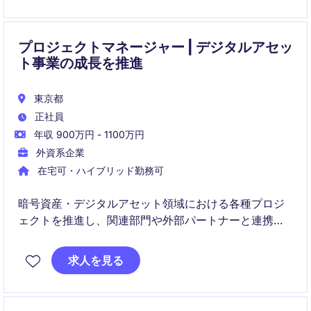
進を担い、複数チームと連携しながらデジタルトラン
スフォーメーションを推進します。
プロジェクトマネージャー | デジタルアセッ
ト事業の成長を推進
東京都
正社員
年収 900万円 - 1100万円
外資系企業
在宅可・ハイブリッド勤務可
暗号資産・デジタルアセット領域における各種プロジ
ェクトを推進し、関連部門や外部パートナーと連携し
ながら円滑な運営を実現していただきます。業務改善
やプロセス管理を通じて、事業成長とサービス品質向
求人を見る
上に貢献いただくポジションです。