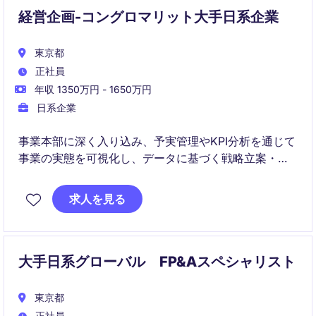
経営企画-コングロマリット大手日系企業
東京都
正社員
年収 1350万円 - 1650万円
日系企業
事業本部に深く入り込み、予実管理やKPI分析を通じて
事業の実態を可視化し、データに基づく戦略立案・経
営判断を支援するFP&A／経営企画ポジションです。経
営陣や事業責任者と連携しながら、中期経営計画策
求人を見る
定、事業分析、M&A検討、全社横断プロジェクト推進
など幅広いテーマを担当いただきます。
大手日系グローバル FP&Aスペシャリスト
東京都
正社員