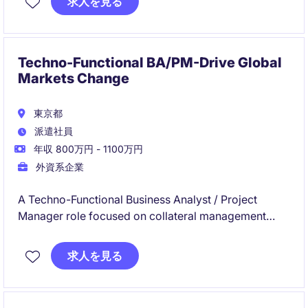
求人を見る
ル変革の実現に携わることができます。
Techno-Functional BA/PM-Drive Global
Markets Change
東京都
派遣社員
年収 800万円 - 1100万円
外資系企業
A Techno-Functional Business Analyst / Project
Manager role focused on collateral management
within a large-scale global markets environment. You
will own requirements end-to-end while partnering
求人を見る
across business and technology to deliver regulatory
and front-to-back change initiatives.