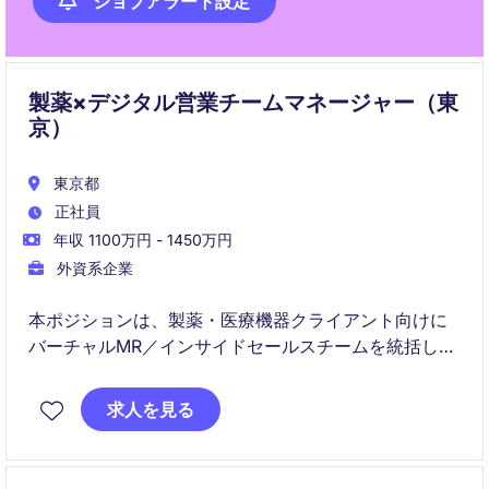
ジョブアラート設定
製薬×デジタル営業チームマネージャー（東
京）
東京都
正社員
年収 1100万円 - 1450万円
外資系企業
本ポジションは、製薬・医療機器クライアント向けに
バーチャルMR／インサイドセールスチームを統括し、
医療従事者（HCP）へのデジタルエンゲージメントを
推進します。KPI管理、チーム育成、クライアント対応
求人を見る
を通じて、プロジェクト全体の成果最大化を担いま
す。