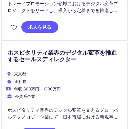
トレードプロモーション領域におけるデジタル変革プ
ロジェクトをリードし、導入から定着までを推進しな
がら、ビジネス成果の最大化を実現するポジションで
す。
求人を見る
社内外の多様なステークホルダーと連携し、プロジェ
クト管理・プロセス改善・変革推進を通じて、組織全
体の効率化と成長を支援します。
ホスピタリティ業界のデジタル変革を推進
するセールスディレクター
東京都
正社員
年収 800万円 - 1200万円
外資系企業
ホスピタリティ業界のデジタル変革を支えるグローバ
ルテクノロジー企業にて、日本市場における新規事業
開拓をリードいただくポジションです。大手ホテルチ