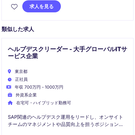
IT strategies that accelerate innovation, optimize
求人を見る
performance, and strengthen business outcomes.
This is a high-impact role where you'll collaborate
類似した求人
with global leaders, influence strategic decisions,
and shape the future of technology within a world-
class organization.
ヘルプデスクリーダー - 大手グローバルITサ
ービス企業
東京都
正社員
年収 700万円 - 1000万円
外資系企業
在宅可・ハイブリッド勤務可
SAP関連のヘルプデスク運用をリードし、オンサイト
チームのマネジメントや品質向上を担うポジションで
す。顧客およびオフショアチームと連携しながら、安