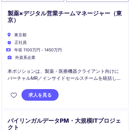
製薬×デジタル営業チームマネージャー（東
京）
東京都
正社員
年収 1100万円 - 1450万円
外資系企業
本ポジションは、製薬・医療機器クライアント向けに
バーチャルMR／インサイドセールスチームを統括し、
医療従事者（HCP）へのデジタルエンゲージメントを
推進します。KPI管理、チーム育成、クライアント対応
求人を見る
を通じて、プロジェクト全体の成果最大化を担いま
す。
バイリンガルデータPM・大規模ITプロジェ
クト