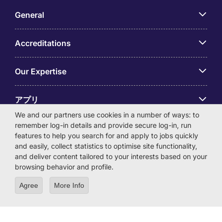
General
Accreditations
Our Expertise
アプリ
We and our partners use cookies in a number of ways: to
remember log-in details and provide secure log-in, run
Employer Centre
features to help you search for and apply to jobs quickly
and easily, collect statistics to optimise site functionality,
and deliver content tailored to your interests based on your
browsing behavior and profile.
© Michael Page International (Japan) K.K. Corporation
Agree
More Info
Number 0104-01-043253 Registered Office 6F Hulic
Kamiyacho Building 4-3-13 Toranomon, Minato-ku Tokyo
105-0001