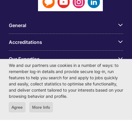
General
Accreditations
Our Expertise
We and our partners use cookies in a number of ways: to
remember log-in details and provide secure log-in, run
アプリ
features to help you search for and apply to jobs quickly
and easily, collect statistics to optimise site functionality,
and deliver content tailored to your interests based on your
Employer Centre
browsing behavior and profile.
Agree
More Info
© Michael Page International (Japan) K.K. Corporation
Number 0104-01-043253 Registered Office 6F Hulic