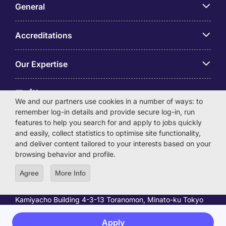
General
Accreditations
Our Expertise
アプリ
We and our partners use cookies in a number of ways: to
remember log-in details and provide secure log-in, run
Employer Centre
features to help you search for and apply to jobs quickly
and easily, collect statistics to optimise site functionality,
and deliver content tailored to your interests based on your
browsing behavior and profile.
Agree
More Info
© Michael Page International (Japan) K.K. Corporation
Number 0104-01-043253 Registered Office 6F Hulic
Kamiyacho Building 4-3-13 Toranomon, Minato-ku Tokyo
105-0001
License Number: 13-ユ-040405 / 派 13-300434
Apply