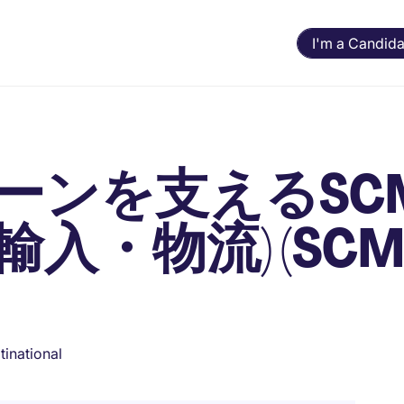
I'm a Candida
ーンを支えるSC
入・物流) (SC
tinational