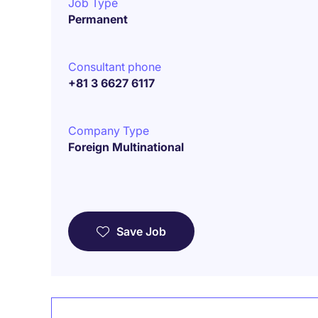
Job Type
Permanent
Consultant phone
+81 3 6627 6117
Company Type
Foreign Multinational
Save Job