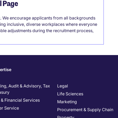
el Page
it. We encourage applicants from all backgrounds
lding inclusive, diverse workplaces where everyone
able adjustments during the recruitment process,
ertise
ng, Audit & Advisory, Tax
Legal
asury
Life Sciences
& Financial Services
Marketing
r Service
Procurement & Supply Chain
Property