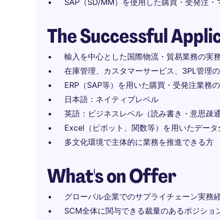
SAP（SD/MM）を使用した購買・受発注
The Successful Appli
輸入を中心とした国際物流・貿易業務の実務
在庫管理、カスタマーサービス、3PL管理
ERP（SAP等）を用いた購買・受発注業務
日本語：ネイティブレベル
英語：ビジネスレベル（読み書き・意思疎
Excel（ピボット、関数等）を用いたデー
多文化環境で主体的に業務を推進できる方
What's on Offer
グローバル企業でのサプライチェーン実務
SCM全体に関与できる裁量のあるポジショ