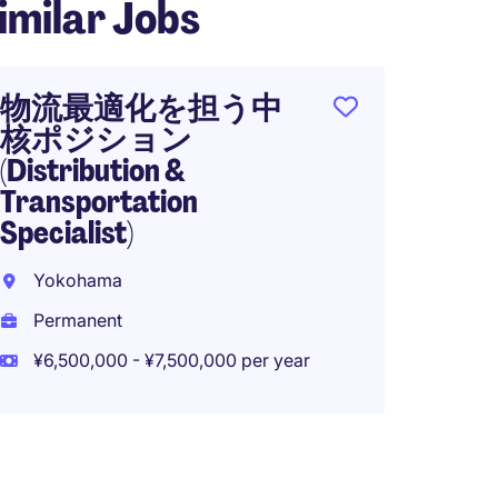
imilar Jobs
物流最適化を担う中
核ポジション
(Distribution &
Transportation
Specialist)
Yokohama
Permanent
¥6,500,000 - ¥7,500,000 per year