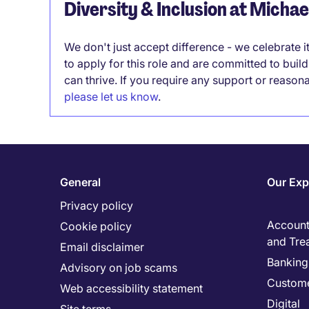
Diversity & Inclusion at Micha
We don't just accept difference - we celebrate 
to apply for this role and are committed to bui
can thrive. If you require any support or reason
please let us know
.
General
Our Exp
Privacy policy
Accounti
Cookie policy
and Tre
Email disclaimer
Banking 
Advisory on job scams
Custome
Web accessibility statement
Digital