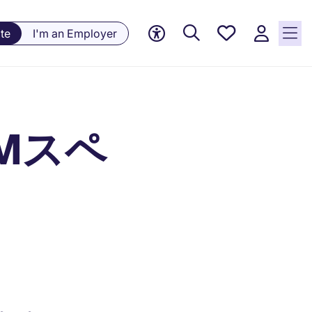
Saved
te
I'm an Employer
jobs, 0
currently
saved
jobs
Mスペ
M