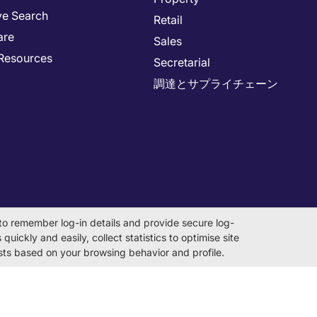
ve Search
Retail
are
Sales
Resources
Secretarial
調達とサプライチェーン
to remember log-in details and provide secure log-
quickly and easily, collect statistics to optimise site
rests based on your browsing behavior and profile.
on Number 0104-01-043253 Registered Office 6F Hulic Kamiyacho Bu