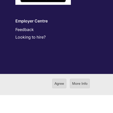
Employer Centre
Feedback
Looking to hire?
Agree
More Info
ilding 4-3-13 Toranomon, Minato-ku Tokyo 105-0001