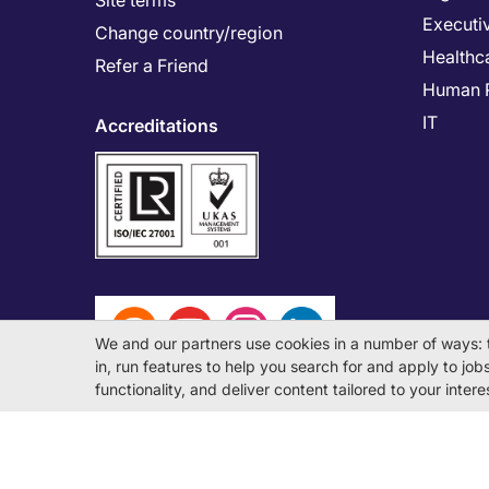
Site terms
Executi
Change country/region
Healthc
Refer a Friend
Human 
IT
Accreditations
We and our partners use cookies in a number of ways: 
in, run features to help you search for and apply to jobs 
functionality, and deliver content tailored to your inte
© Michael Page International (Japan) K.K. Corporati
License Number: 13-ユ-040405 / 派 13-300434