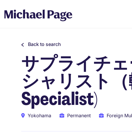
Back to search
サプライチェ
シャリスト（輸
Specialist)
Yokohama
Permanent
Foreign Mul