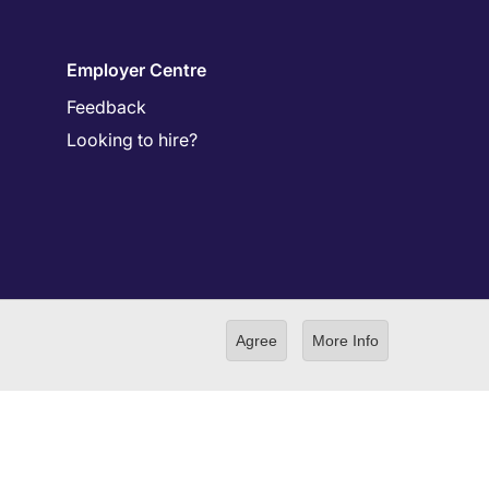
Employer Centre
Feedback
Looking to hire?
Agree
More Info
ilding 4-3-13 Toranomon, Minato-ku Tokyo 105-0001