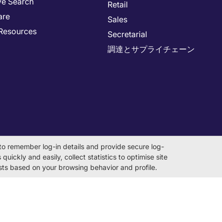
ve Search
Retail
are
Sales
Resources
Secretarial
調達とサプライチェーン
to remember log-in details and provide secure log-
quickly and easily, collect statistics to optimise site
rests based on your browsing behavior and profile.
on Number 0104-01-043253 Registered Office 6F Hulic Kamiyacho Bu