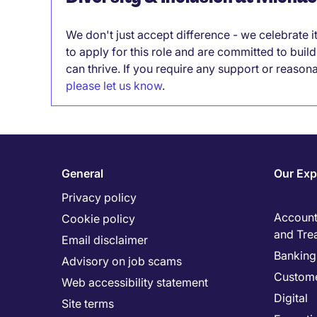
We don't just accept difference - we celebrate 
to apply for this role and are committed to bui
can thrive. If you require any support or reason
please let us know
.
General
Our Exp
Privacy policy
Accounti
Cookie policy
and Tre
Email disclaimer
Banking 
Advisory on job scams
Custome
Web accessibility statement
Digital
Site terms