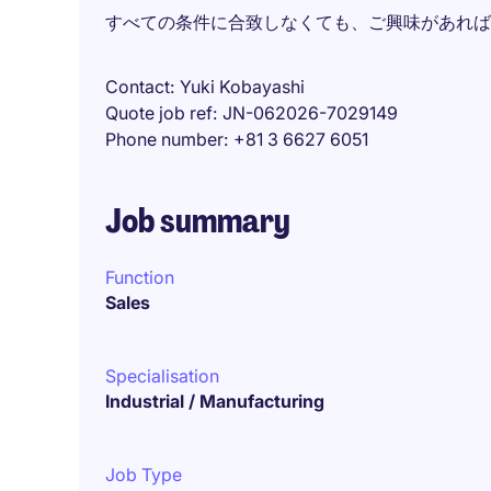
すべての条件に合致しなくても、ご興味があれば
Contact
Yuki Kobayashi
Quote job ref
JN-062026-7029149
Phone number
+81 3 6627 6051
Job summary
Function
Sales
Specialisation
Industrial / Manufacturing
Job Type