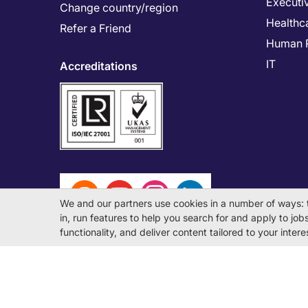
Executi
Change country/region
Healthc
Refer a Friend
Human 
IT
Accreditations
We and our partners use cookies in a number of ways: 
in, run features to help you search for and apply to jobs 
functionality, and deliver content tailored to your inte
© Michael Page International (Japan) K.K. Corporati
License Number: 13-ユ-040405 / 派 13-300434