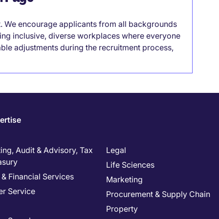
it. We encourage applicants from all backgrounds
lding inclusive, diverse workplaces where everyone
able adjustments during the recruitment process,
ertise
ng, Audit & Advisory, Tax
Legal
asury
Life Sciences
& Financial Services
Marketing
r Service
Procurement & Supply Chain
Property