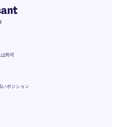
cant
験
れば尚可
高いポジション