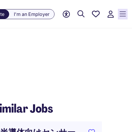
Saved
te
I'm an Employer
jobs, 0
currently
saved
jobs
imilar Jobs