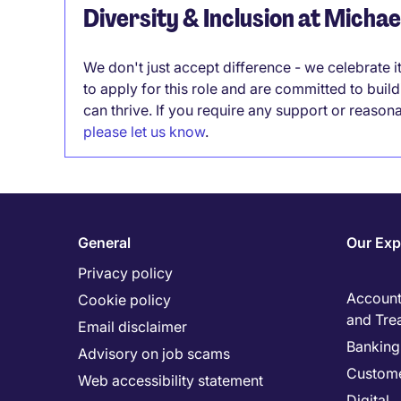
Diversity & Inclusion at Micha
We don't just accept difference - we celebrate 
to apply for this role and are committed to bui
can thrive. If you require any support or reason
please let us know
.
General
Our Exp
Privacy policy
Accounti
Cookie policy
and Tre
Email disclaimer
Banking 
Advisory on job scams
Custome
Web accessibility statement
Digital