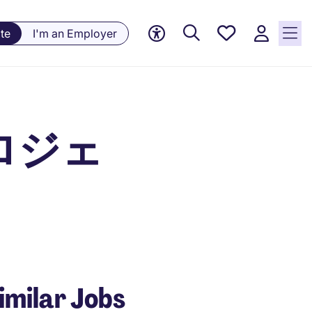
Saved
te
I'm an Employer
jobs, 0
currently
saved
jobs
ロジェ
imilar Jobs