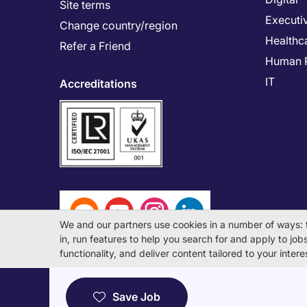
Site terms
Executi
Change country/region
Healthc
Refer a Friend
Human 
IT
Accreditations
We and our partners use cookies in a number of ways: 
in, run features to help you search for and apply to jobs 
functionality, and deliver content tailored to your inte
© Michael Page International (Japan) K.K. Corporati
Save Job
License Number: 13-ユ-040405 / 派 13-300434