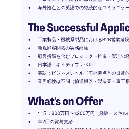
海外拠点との英語での継続的なコミュニケ
The Successful Appli
工業製品・機械系製品におけるB2B営業経
新規顧客開拓の実務経験
顧客折衝を含むプロジェクト推進・管理の
日本語：ネイティブレベル
英語：ビジネスレベル（海外拠点との日常
業界経験は不問（輸送機器・製造業・重工
What's on Offer
年収：800万円〜1,200万円（経験・スキ
年2回の賞与支給