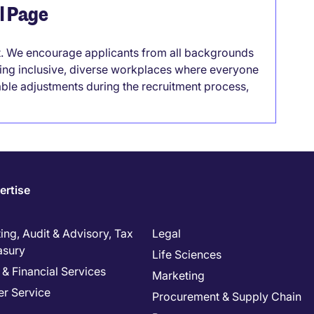
el Page
it. We encourage applicants from all backgrounds
lding inclusive, diverse workplaces where everyone
able adjustments during the recruitment process,
ertise
ng, Audit & Advisory, Tax
Legal
asury
Life Sciences
& Financial Services
Marketing
r Service
Procurement & Supply Chain