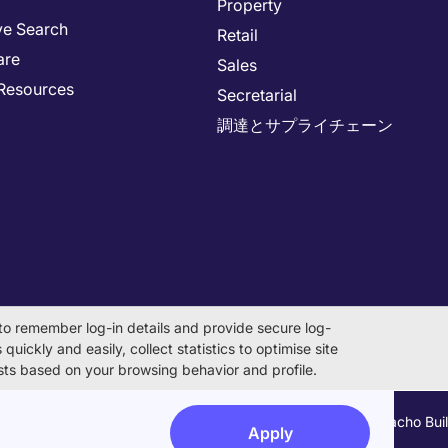
Property
ve Search
Retail
are
Sales
Resources
Secretarial
調達とサプライチェーン
to remember log-in details and provide secure log-
quickly and easily, collect statistics to optimise site
rests based on your browsing behavior and profile.
on Number 0104-01-043253 Registered Office 6F Hulic Kamiyacho Bu
Apply