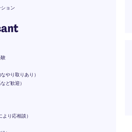
ーション
cant
験
経験
的なやり取りあり）
系など歓迎）
ルにより応相談）