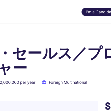
I'm a Candida
・セールス／プ
ャー
12,000,000 per year
Foreign Multinational
S