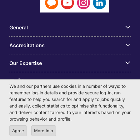
General
Accreditations
Our Expertise
アプリ
We and our partners use cookies in a number of ways: to
remember log-in details and provide secure log-in, run
Employer Centre
features to help you search for and apply to jobs quickly
and easily, collect statistics to optimise site functionality,
and deliver content tailored to your interests based on your
browsing behavior and profile.
Agree
More Info
© Michael Page International (Japan) K.K. Corporation