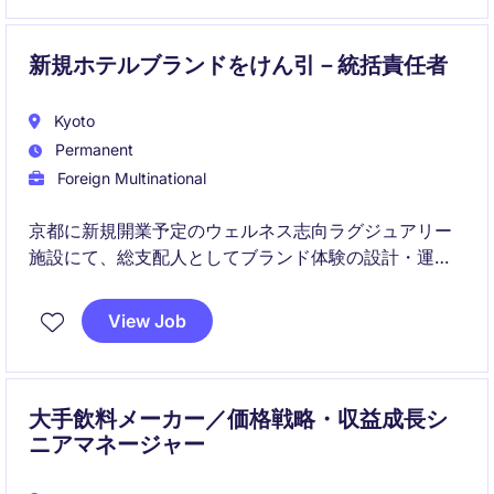
新規ホテルブランドをけん引－統括責任者
Kyoto
Permanent
Foreign Multinational
京都に新規開業予定のウェルネス志向ラグジュアリー
施設にて、総支配人としてブランド体験の設計・運営
をリードいただきます。
View Job
単なるオペレーション管理にとどまらず、"ホスト"と
して顧客体験価値の創出と組織づくりを担うポジショ
ンです。
大手飲料メーカー／価格戦略・収益成長シ
ニアマネージャー