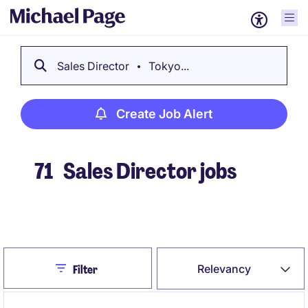
Sales Director
Tokyo...
Create Job Alert
71
Sales Director jobs
Create Job Alert
Close
Relevancy
Filter