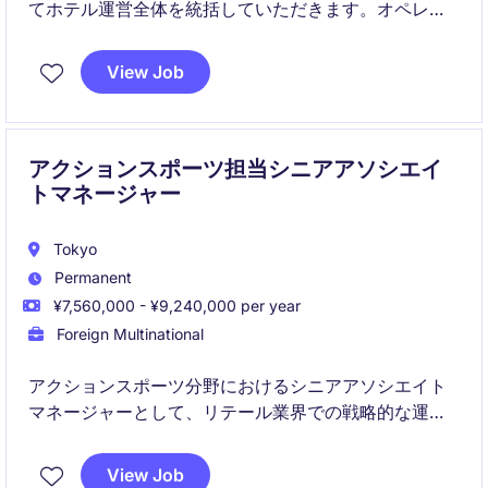
てホテル運営全体を統括していただきます。オペレー
ション管理だけでなく、ブランドカルチャーの浸透、
収益最大化、人材育成、地域コミュニティとの共創を
View Job
推進する重要なポジションです。
アクションスポーツ担当シニアアソシエイ
トマネージャー
Tokyo
Permanent
¥7,560,000 - ¥9,240,000 per year
Foreign Multinational
アクションスポーツ分野におけるシニアアソシエイト
マネージャーとして、リテール業界での戦略的な運営
とチーム管理を担当していただきます。このポジショ
ンでは、東京を拠点に、ブランド成長と市場シェア拡
View Job