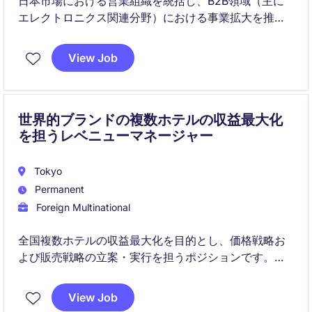
日本市場における営業組織を統括し、B2B領域（主に
エレクトロニクス関連分野）における事業拡大を推進
いただきます。戦略立案とチームマネジメントの両面
から、継続的な成長を牽引する役割です。
View Job
世界的ブランドの複数ホテルの収益最大化
を担うレベニューマネージャー
Tokyo
Permanent
Foreign Multinational
全国複数ホテルの収益最大化を目的とし、価格戦略お
よび販売戦略の立案・実行を担うポジションです。
各拠点のGMや関連部門と連携し、データ分析をベース
View Job
にした意思決定をリードしていただきます。