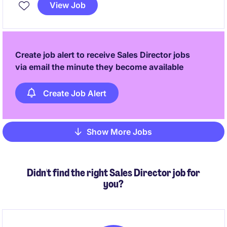
通じて、サービス組織の変革をリードいただきます。
View Job
Create job alert to receive Sales Director jobs
via email the minute they become available
Create Job Alert
Show More Jobs
Pagination
Didn't find the right Sales Director job for
you?