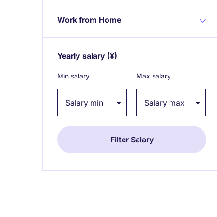
Work from Home
Yearly salary
(¥)
Expand / collapse
Min salary
Max salary