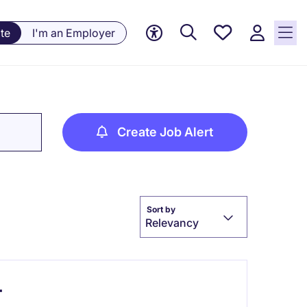
Saved
te
I'm an Employer
jobs, 0
currently
saved
jobs
Create Job Alert
Sort by
Relevancy
ー