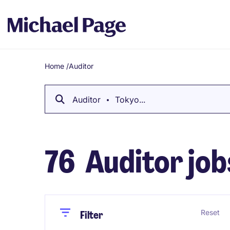
Home
/
Auditor
Breadcrumb
Auditor
Tokyo...
76
Auditor job
Close
Close
Reset
Filter