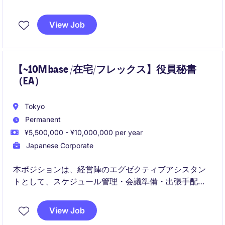
担当するポジションです。
View Job
将来的には、ジュニア・コーポレート・サステナビリ
ティスペシャリストとして専門性を高めていくことが
期待されています。
【~10M base /在宅/フレックス】役員秘書
（EA）
Tokyo
Permanent
¥5,500,000 - ¥10,000,000 per year
Japanese Corporate
本ポジションは、経営陣のエグゼクティブアシスタン
トとして、スケジュール管理・会議準備・出張手配・
ステークホルダーコミュニケーションなど幅広い業務
を遂行し、経営陣の効率的な意思決定を支える役割で
View Job
す。日本語・英語の両方を用いながら、金融業界に関