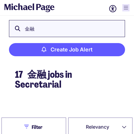
金融
Create Job Alert
17
金融 jobs in
Secretarial
Create Job Alert
Close
Relevancy
Filter