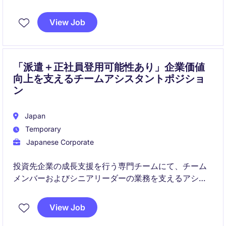
す。
View Job
総務・秘書・IT・人事サポートなど多岐にわたる業務
を通じて、組織の円滑な運営と効率化を推進していた
だきます。
「派遣＋正社員登用可能性あり」企業価値
向上を支えるチームアシスタントポジショ
ン
Japan
Temporary
Japanese Corporate
投資先企業の成長支援を行う専門チームにて、チーム
メンバーおよびシニアリーダーの業務を支えるアシス
タントポジションです。スケジュール管理から各種調
整業務まで幅広く担当し、組織運営を支える重要な役
View Job
割を担います。