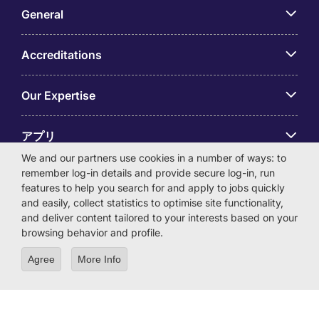
General
Accreditations
Our Expertise
アプリ
We and our partners use cookies in a number of ways: to
remember log-in details and provide secure log-in, run
Employer Centre
features to help you search for and apply to jobs quickly
and easily, collect statistics to optimise site functionality,
and deliver content tailored to your interests based on your
browsing behavior and profile.
© Michael Page International (Japan) K.K. Corporation
Agree
More Info
Number 0104-01-043253 Registered Office 6F Hulic
Kamiyacho Building 4-3-13 Toranomon, Minato-ku Tokyo
105-0001
License Number: 13-ユ-040405 / 派 13-300434